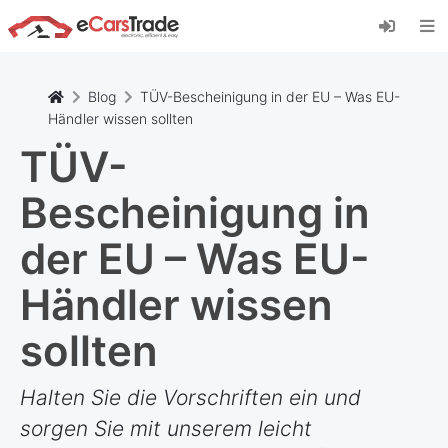
Installieren Sie die eCarsTrade-App, fügen Sie
sie zu Ihrem Startbildschirm hinzu und erhalten
Sie sofortige Updates.
Installieren
Abbrechen
Blog
TÜV-Bescheinigung in der EU – Was EU-
Händler wissen sollten
TÜV-
Bescheinigung in
der EU – Was EU-
Händler wissen
sollten
Halten Sie die Vorschriften ein und
sorgen Sie mit unserem leicht