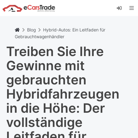
Installieren Sie die eCarsTrade-App, fügen Sie
sie zu Ihrem Startbildschirm hinzu und erhalten
Sie sofortige Updates.
Installieren
Abbrechen
Blog
Hybrid-Autos: Ein Leitfaden für
Gebrauchtwagenhändler
Treiben Sie Ihre
Gewinne mit
gebrauchten
Hybridfahrzeugen
in die Höhe: Der
vollständige
Leitfaden für