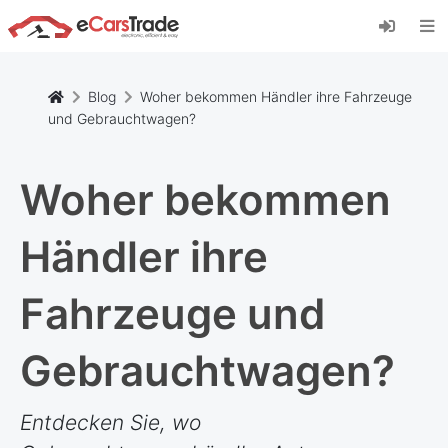
Installieren Sie die eCarsTrade-App, fügen Sie
sie zu Ihrem Startbildschirm hinzu und erhalten
Sie sofortige Updates.
Installieren
Abbrechen
Blog
Woher bekommen Händler ihre Fahrzeuge
und Gebrauchtwagen?
Woher bekommen
Händler ihre
Fahrzeuge und
Gebrauchtwagen?
Entdecken Sie, wo