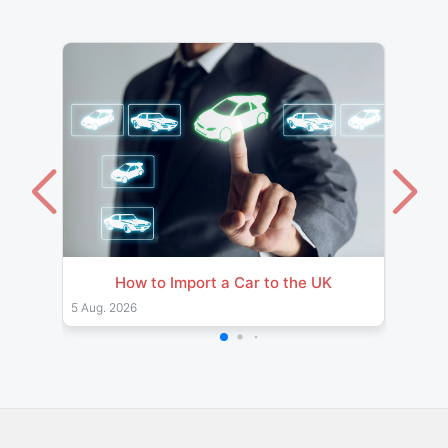
How to Import a Car to the UK
Impor
& Pro
5 Aug. 2026
26 Jul.