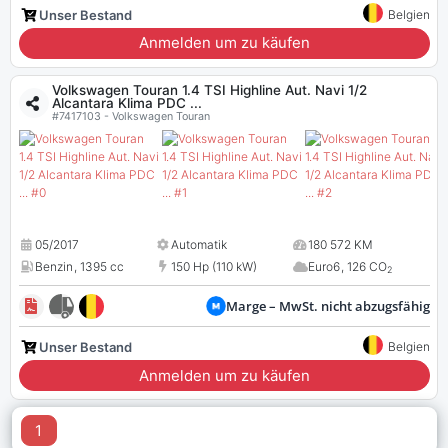
Unser Bestand
Belgien
Anmelden um zu käufen
Volkswagen Touran 1.4 TSI Highline Aut. Navi 1/2
Alcantara Klima PDC ...
#7417103 - Volkswagen Touran
05/2017
Automatik
180 572 KM
Benzin
,
1395 cc
150 Hp (110 kW)
Euro6
,
126 CO
2
Marge – MwSt. nicht abzugsfähig
Unser Bestand
Belgien
Anmelden um zu käufen
1