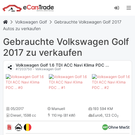
Installieren Sie die eCarsTrade-App, fügen Sie
sie zu Ihrem Startbildschirm hinzu und erhalten
Sie sofortige Updates.
Volkswagen Golf
Gebrauchte Volkswagen Golf 2017
Installieren
Abbrechen
Autos zu verkaufen
Gebrauchte Volkswagen Golf
2017 zu verkaufen
Volkswagen Golf 1.6 TDI ACC Navi Klima PDC ...
#7203750 - Volkswagen Golf
05/2017
Manuell
193 594 KM
Diesel
,
1598 cc
110 Hp (81 kW)
Euro6
,
123 CO
2
Ohne MwSt