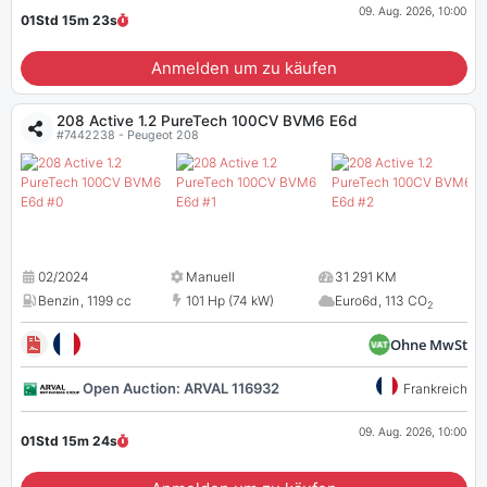
09. Aug. 2026, 10:00
01Std 15m
23
s
Anmelden um zu käufen
208 Active 1.2 PureTech 100CV BVM6 E6d
#7442238 - Peugeot 208
02/2024
Manuell
31 291 KM
Benzin
,
1199 cc
101 Hp (74 kW)
Euro6d
,
113 CO
2
Ohne MwSt
Open Auction: ARVAL 116932
Frankreich
09. Aug. 2026, 10:00
01Std 15m
23
s