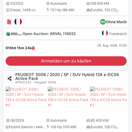
01/2022
Automatik
109 818 KM
Diesel
,
1499 cc
131 Hp (96 kW)
Euro6d
,
135 CO
2
Ohne MwSt
Open Auction: ARVAL 116932
Frankreich
09. Aug. 2026, 10:00
01Std 15m
23
s
Anmelden um zu käufen
PEUGEOT 3008 / 2020 / 5P / SUV Hybrid 136 e-DCS6
Active Pack
#7442243 - Peugeot 3008
06/2024
Automatik
85 450 KM
Hybrid (benzin / elektro)
,
1199 cc
136 Hp (100 kW)
Euro6d
,
126 CO
2