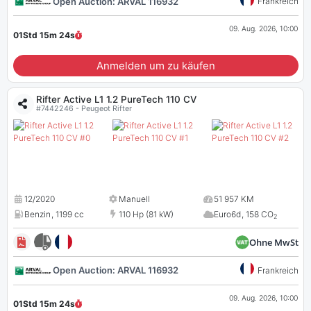
Open Auction: ARVAL 116932
Frankreich
09. Aug. 2026, 10:00
01Std 15m
23
s
Anmelden um zu käufen
Rifter Active L1 1.2 PureTech 110 CV
#7442246 - Peugeot Rifter
12/2020
Manuell
51 957 KM
Benzin
,
1199 cc
110 Hp (81 kW)
Euro6d
,
158 CO
2
Ohne MwSt
Open Auction: ARVAL 116932
Frankreich
09. Aug. 2026, 10:00
01Std 15m
23
s