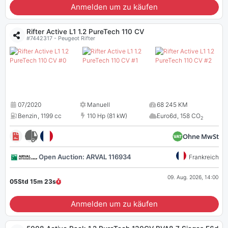
Anmelden um zu käufen
Rifter Active L1 1.2 PureTech 110 CV
#7442317 - Peugeot Rifter
07/2020
Manuell
68 245 KM
Benzin
,
1199 cc
110 Hp (81 kW)
Euro6d
,
158 CO
2
Ohne MwSt
Open Auction: ARVAL 116934
Frankreich
09. Aug. 2026, 14:00
05Std 15m
22
s
Anmelden um zu käufen