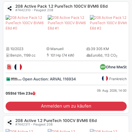
208 Active Pack 1.2 PureTech 100CV BVM6 E6d
#7442310 - Peugeot 208
10/2023
Manuell
39 305 KM
Benzin
,
1199 cc
101 Hp (74 kW)
Euro6d
,
113 CO
2
Ohne MwSt
Open Auction: ARVAL 116934
Frankreich
09. Aug. 2026, 14:00
05Std 15m
22
s
Anmelden um zu käufen
208 Active 1.2 PureTech 100CV BVM6 E6d
#7442311 - Peugeot 208