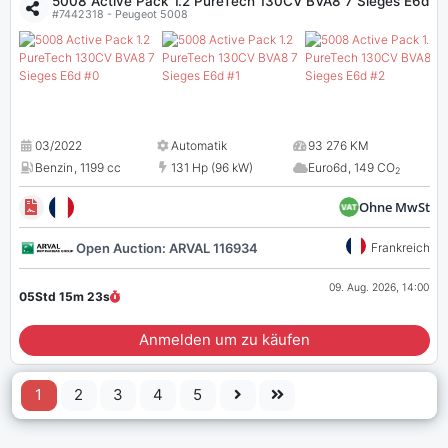
5008 Active Pack 1.2 PureTech 130CV BVA8 7 Sieges E6d
#7442318 - Peugeot 5008
03/2022
Automatik
93 276 KM
Benzin
,
1199 cc
131 Hp (96 kW)
Euro6d
,
149 CO
2
Ohne MwSt
Open Auction: ARVAL 116934
Frankreich
09. Aug. 2026, 14:00
05Std 15m
22
s
Anmelden um zu käufen
1
2
3
4
5