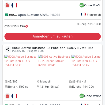
Ohne MwSt
Open Auction: ARVAL 116932
Frankreich
09. Aug. 2026, 10:00
01Std 15m
23
s
Anmelden um zu käufen
5008 Active Business 1.2 PureTech 130CV BVM6 E6d
#7442245 - Peugeot 5008
05/2021
Manuell
86 418 KM
Benzin
,
1199 cc
131 Hp (96 kW)
Euro6d
,
144 CO
2
Ohne MwSt