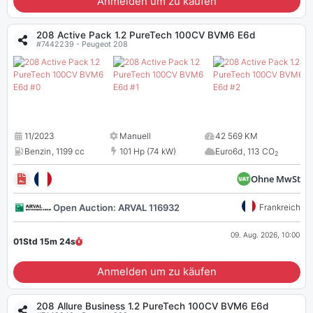
Anmelden um zu käufen
208 Active Pack 1.2 PureTech 100CV BVM6 E6d
#7442239 - Peugeot 208
11/2023
Manuell
42 569 KM
Benzin
,
1199 cc
101 Hp (74 kW)
Euro6d
,
113 CO
2
Ohne MwSt
Open Auction: ARVAL 116932
Frankreich
09. Aug. 2026, 10:00
01Std 15m
23
s
Anmelden um zu käufen
208 Allure Business 1.2 PureTech 100CV BVM6 E6d