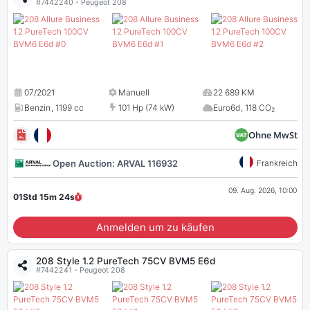
#7442240 - Peugeot 208
07/2021
Manuell
22 689 KM
Benzin
,
1199 cc
101 Hp (74 kW)
Euro6d
,
118 CO
2
Ohne MwSt
Open Auction: ARVAL 116932
Frankreich
09. Aug. 2026, 10:00
01Std 15m
23
s
Anmelden um zu käufen
208 Style 1.2 PureTech 75CV BVM5 E6d
#7442241 - Peugeot 208