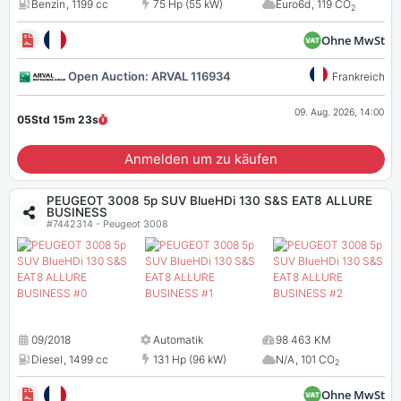
Benzin
,
1199 cc
75 Hp (55 kW)
Euro6d
,
119 CO
2
Ohne MwSt
Open Auction: ARVAL 116934
Frankreich
09. Aug. 2026, 14:00
05Std 15m
22
s
Anmelden um zu käufen
PEUGEOT 3008 5p SUV BlueHDi 130 S&S EAT8 ALLURE
BUSINESS
#7442314 - Peugeot 3008
09/2018
Automatik
98 463 KM
Diesel
,
1499 cc
131 Hp (96 kW)
N/A
,
101 CO
2
Ohne MwSt