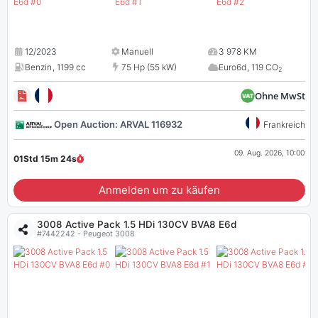
12/2023
Manuell
3 978 KM
Benzin
,
1199 cc
75 Hp (55 kW)
Euro6d
,
119 CO
2
Ohne MwSt
Open Auction: ARVAL 116932
Frankreich
09. Aug. 2026, 10:00
01Std 15m
23
s
Anmelden um zu käufen
3008 Active Pack 1.5 HDi 130CV BVA8 E6d
#7442242 - Peugeot 3008