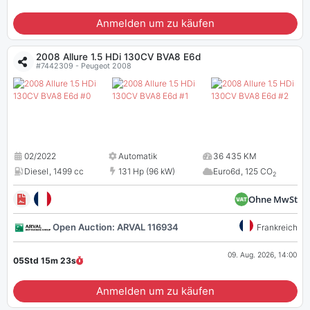
Anmelden um zu käufen
2008 Allure 1.5 HDi 130CV BVA8 E6d
#7442309 - Peugeot 2008
02/2022
Automatik
36 435 KM
Diesel
,
1499 cc
131 Hp (96 kW)
Euro6d
,
125 CO
2
Ohne MwSt
Open Auction: ARVAL 116934
Frankreich
09. Aug. 2026, 14:00
05Std 15m
22
s
Anmelden um zu käufen