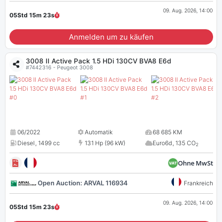
09. Aug. 2026, 14:00
05Std 15m
22
s
Anmelden um zu käufen
3008 II Active Pack 1.5 HDi 130CV BVA8 E6d
#7442316 - Peugeot 3008
06/2022
Automatik
68 685 KM
Diesel
,
1499 cc
131 Hp (96 kW)
Euro6d
,
135 CO
2
Ohne MwSt
Open Auction: ARVAL 116934
Frankreich
09. Aug. 2026, 14:00
05Std 15m
22
s