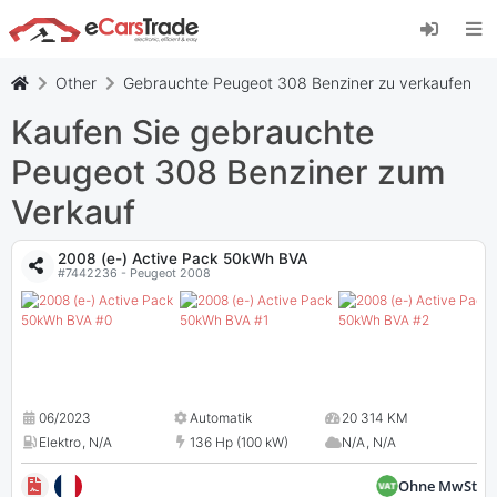
Installieren Sie die eCarsTrade-App, fügen Sie
sie zu Ihrem Startbildschirm hinzu und erhalten
Sie sofortige Updates.
Other
Gebrauchte Peugeot 308 Benziner zu verkaufen
Installieren
Abbrechen
Kaufen Sie gebrauchte
Peugeot 308 Benziner zum
Verkauf
2008 (e-) Active Pack 50kWh BVA
#7442236 - Peugeot 2008
06/2023
Automatik
20 314 KM
Elektro
,
N/A
136 Hp (100 kW)
N/A
,
N/A
Ohne MwSt