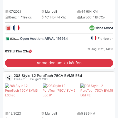
07/2021
Manuell
44 904 KM
Benzin
,
1199 cc
101 Hp (74 kW)
Euro6d
,
118 CO
2
Ohne MwSt
Open Auction: ARVAL 116934
Frankreich
09. Aug. 2026, 14:00
05Std 15m
22
s
Anmelden um zu käufen
208 Style 1.2 PureTech 75CV BVM5 E6d
#7442313 - Peugeot 208
12/2023
Manuell
5 836 KM