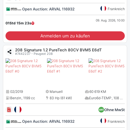
Open Auction: ARVAL 116932
Frankreich
09. Aug. 2026, 10:00
01Std 15m
23
s
Anmelden um zu käufen
208 Signature 1.2 PureTech 80CV BVM5 E6dT
#7442237 - Peugeot 208
02/2019
Manuell
60 619 KM
Benzin
,
1199 cc
83 Hp (61 kW)
Euro6d-TEMP
,
108 CO
2
Ohne MwSt
Open Auction: ARVAL 116932
Frankreich