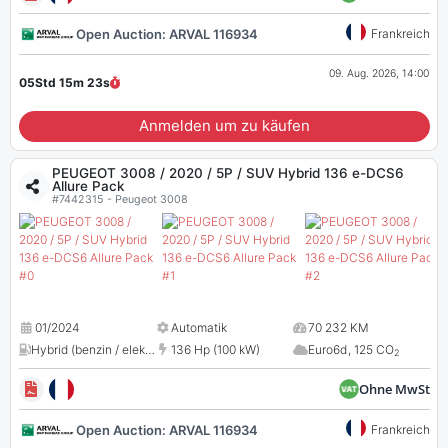
Open Auction: ARVAL 116934
Frankreich
09. Aug. 2026, 14:00
05Std 15m
22
s
Anmelden um zu käufen
PEUGEOT 3008 / 2020 / 5P / SUV Hybrid 136 e-DCS6
Allure Pack
#7442315 - Peugeot 3008
01/2024
Automatik
70 232 KM
Hybrid (benzin / elektro)
,
1199 cc
136 Hp (100 kW)
Euro6d
,
125 CO
2
Ohne MwSt
Open Auction: ARVAL 116934
Frankreich