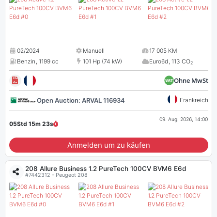
02/2024
Manuell
17 005 KM
Benzin
,
1199 cc
101 Hp (74 kW)
Euro6d
,
113 CO
2
Ohne MwSt
Open Auction: ARVAL 116934
Frankreich
09. Aug. 2026, 14:00
05Std 15m
22
s
Anmelden um zu käufen
208 Allure Business 1.2 PureTech 100CV BVM6 E6d
#7442312 - Peugeot 208