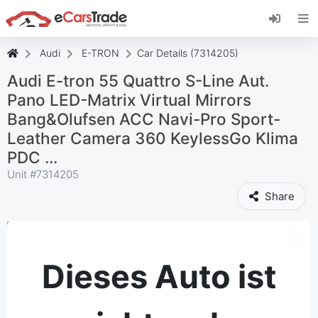
Installieren Sie die eCarsTrade-App, fügen Sie
sie zu Ihrem Startbildschirm hinzu und erhalten
Sie sofortige Updates.
Audi
E-TRON
Car Details (7314205)
Installieren
Abbrechen
Audi E-tron 55 Quattro S-Line Aut.
Pano LED-Matrix Virtual Mirrors
Bang&Olufsen ACC Navi-Pro Sport-
Leather Camera 360 KeylessGo Klima
PDC ...
Unit #
7314205
Share
Dieses Auto ist