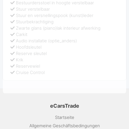
Bestuurdersstoel in hoogte verstelbaar
Stuur verstelbaar
Stuur en versnellingspook (kunst)leder
Stuurbekrachtiging
Zwarte glans (piano)lak interieur afwerking
Carkit
Audio installatie (optie_anders)
Hoofdsleutel
Reserve sleutel
Krik
Reservewiel
Cruise Control
eCarsTrade
Startseite
Allgemeine Geschäftsbedingungen