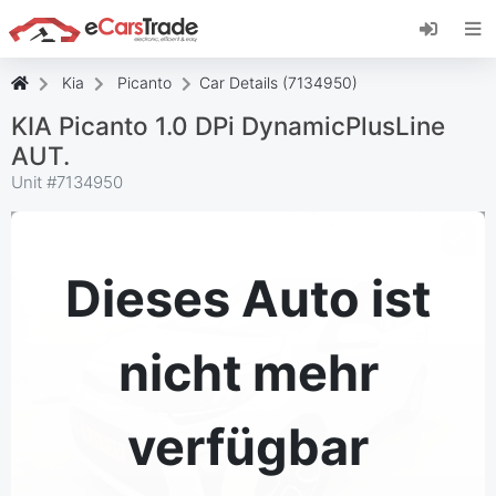
Installieren Sie die eCarsTrade-App, fügen Sie
sie zu Ihrem Startbildschirm hinzu und erhalten
Sie sofortige Updates.
Kia
Picanto
Car Details (7134950)
Installieren
Abbrechen
KIA Picanto 1.0 DPi DynamicPlusLine
AUT.
Unit #
7134950
Dieses Auto ist
nicht mehr
verfügbar