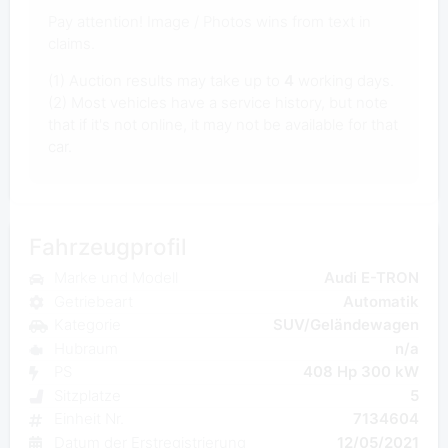
Pay attention! Image / Photos wins from text in
claims.
(1) Auction results may take up to
4
working days.
(2) Most vehicles have a service history, but note
that if it's not online, it may not be available for that
car.
Fahrzeugprofil
Marke und Modell
Audi E-TRON
Getriebeart
Automatik
Kategorie
SUV/Geländewagen
Hubraum
n/a
PS
408 Hp 300 kW
Sitzplatze
5
Einheit Nr.
7134604
Datum der Erstregistrierung
12/05/2021