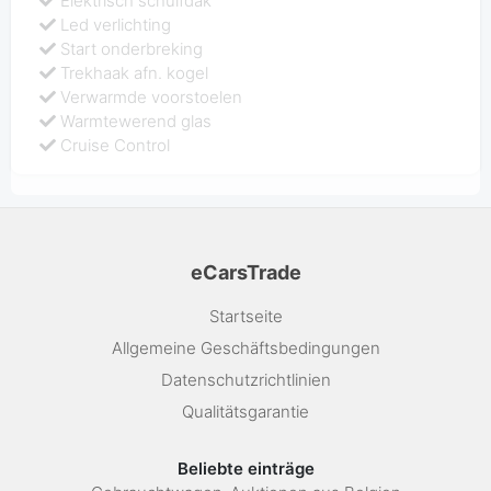
Elektrisch schuifdak
Led verlichting
Start onderbreking
Trekhaak afn. kogel
Verwarmde voorstoelen
Warmtewerend glas
Cruise Control
eCarsTrade
Startseite
Allgemeine Geschäftsbedingungen
Datenschutzrichtlinien
Qualitätsgarantie
Beliebte einträge