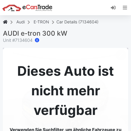
Installieren Sie die eCarsTrade-App, fügen Sie
sie zu Ihrem Startbildschirm hinzu und erhalten
Sie sofortige Updates.
Audi
E-TRON
Car Details (7134604)
Installieren
Abbrechen
AUDI e-tron 300 kW
Unit #
7134604
Dieses Auto ist
nicht mehr
verfügbar
Verwenden Sie Suchfilter, um ähnliche Fahrzeuge zu