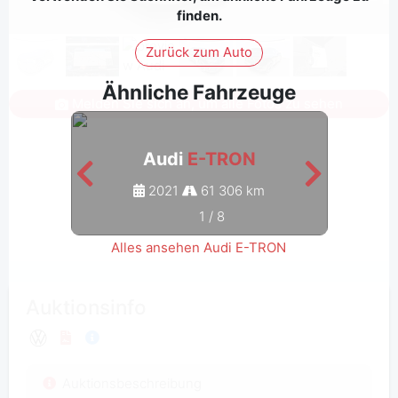
finden.
Zurück zum Auto
Ähnliche Fahrzeuge
Melden Sie sich an, um alle Fotos zu sehen
Audi
E-TRON
2021
61 306 km
1
/
8
Alles ansehen Audi E-TRON
Auktionsinfo
Auktionsbeschreibung