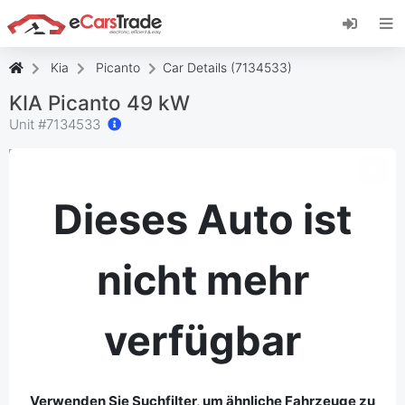
Installieren Sie die eCarsTrade-App, fügen Sie
sie zu Ihrem Startbildschirm hinzu und erhalten
Sie sofortige Updates.
Kia
Picanto
Car Details (7134533)
Installieren
Abbrechen
KIA Picanto 49 kW
Unit #
7134533
Dieses Auto ist
nicht mehr
verfügbar
Verwenden Sie Suchfilter, um ähnliche Fahrzeuge zu