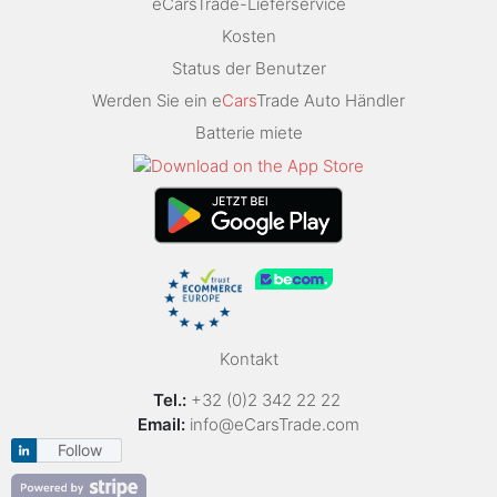
eCarsTrade-Lieferservice
Kosten
Status der Benutzer
Werden Sie ein e
Cars
Trade Auto Händler
Batterie miete
Kontakt
Tel.:
+32 (0)2 342 22 22
Email:
info@eCarsTrade.com
Follow