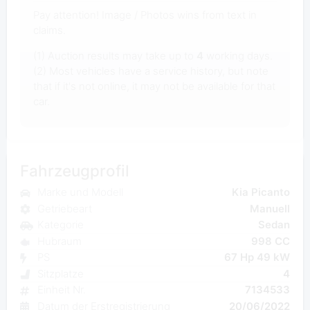
Pay attention! Image / Photos wins from text in
claims.
(1) Auction results may take up to
4
working days.
(2) Most vehicles have a service history, but note
that if it's not online, it may not be available for that
car.
Fahrzeugprofil
Marke und Modell
Kia Picanto
Getriebeart
Manuell
Kategorie
Sedan
Hubraum
998 CC
PS
67 Hp 49 kW
Sitzplatze
4
Einheit Nr.
7134533
Datum der Erstregistrierung
20/06/2022