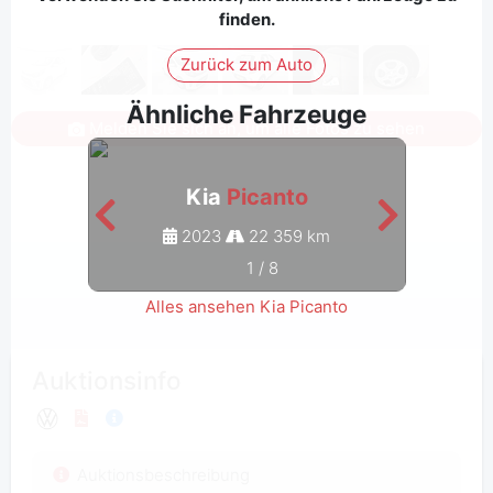
finden.
Zurück zum Auto
Ähnliche Fahrzeuge
Melden Sie sich an, um alle Fotos zu sehen
Kia
Picanto
2023
22 359 km
1
/
8
Alles ansehen Kia Picanto
Auktionsinfo
Auktionsbeschreibung