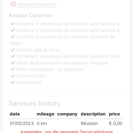
Navigationssystem
Andere Optionen
Système d`assistance de conduite: actif (active) d
Système d`assistance de conduite: actif (active) a
Système d`assistance de conduite: système de
détec
Caméra aide au recul
Système d`assistance de conduite: sélection style
Mode de transmission transmission intégrale
Boîte automatique - (6 positions)
Cruise Control
Allradantrieb
Services history
date
mileage
company
description
price
01/05/2023
0 km
Révision
€ 0,00
Anmelden, um die gesamte Servicehistorie