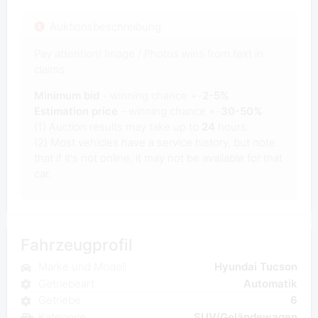
Auktionsbeschreibung
Pay attention! Image / Photos wins from text in
claims.
Minimum bid
- winning chance +-
2-5%
Estimation price
- winning chance +-
30-50%
(1) Auction results may take up to
24
hours.
(2) Most vehicles have a service history, but note
that if it's not online, it may not be available for that
car.
Fahrzeugprofil
Marke und Modell
Hyundai Tucson
Getriebeart
Automatik
Getriebe
6
Kategorie
SUV/Geländewagen