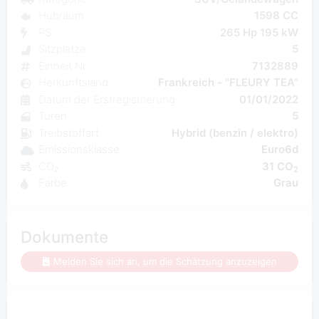
Hubraum
1598 CC
PS
265 Hp 195 kW
Sitzplatze
5
Einheit Nr.
7132889
Herkunftsland
Frankreich - "FLEURY TEA"
Datum der Erstregistrierung
01/01/2022
Turen
5
Treibstoffart
Hybrid (benzin / elektro)
Emissionsklasse
Euro6d
CO₂
31 CO
2
Farbe
Grau
Dokumente
Melden Sie sich an, um die Schätzung anzuzeigen