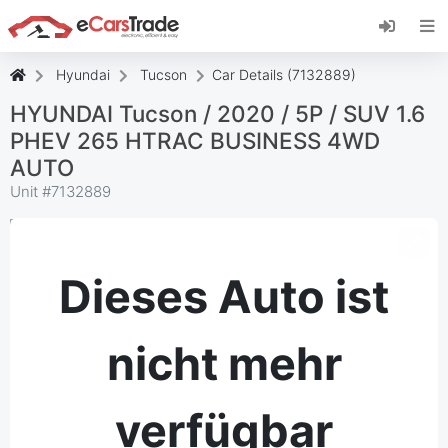
Installieren Sie die eCarsTrade-App, fügen Sie
sie zu Ihrem Startbildschirm hinzu und erhalten
Sie sofortige Updates.
Hyundai
Tucson
Car Details (7132889)
Installieren
Abbrechen
HYUNDAI Tucson / 2020 / 5P / SUV 1.6
PHEV 265 HTRAC BUSINESS 4WD
AUTO
Unit #
7132889
Dieses Auto ist
nicht mehr
verfügbar