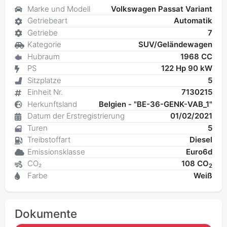
Marke und Modell
Volkswagen Passat Variant
Getriebeart
Automatik
Getriebe
7
Kategorie
SUV/Geländewagen
Hubraum
1968 CC
PS
122 Hp 90 kW
Sitzplatze
5
Einheit Nr.
7130215
Herkunftsland
Belgien - "BE-36-GENK-VAB_1"
Datum der Erstregistrierung
01/02/2021
Turen
5
Treibstoffart
Diesel
Emissionsklasse
Euro6d
CO₂
108 CO
2
Farbe
Weiß
Dokumente