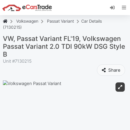
Installieren Sie die eCarsTrade-App, fügen Sie
sie zu Ihrem Startbildschirm hinzu und erhalten
Sie sofortige Updates.
Volkswagen
Passat Variant
Car Details
Installieren
Abbrechen
(7130215)
VW, Passat Variant FL'19, Volkswagen
Passat Variant 2.0 TDI 90kW DSG Style
B
Unit #
7130215
Share