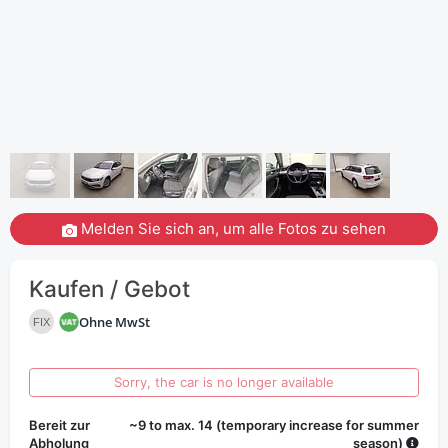
Melden Sie sich an, um alle Fotos zu sehen
Kaufen / Gebot
Ohne MwSt
FIX
Sorry, the car is no longer available
Bereit zur
~9 to max. 14 (temporary increase for summer
Abholung
season)