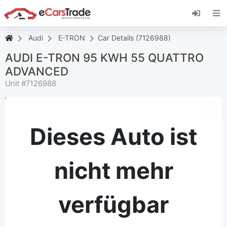
Installieren Sie die eCarsTrade-App, fügen Sie
sie zu Ihrem Startbildschirm hinzu und erhalten
Sie sofortige Updates.
Audi
E-TRON
Car Details (7126988)
Installieren
Abbrechen
AUDI E-TRON 95 KWH 55 QUATTRO
ADVANCED
Unit #
7126988
Dieses Auto ist
nicht mehr
verfügbar