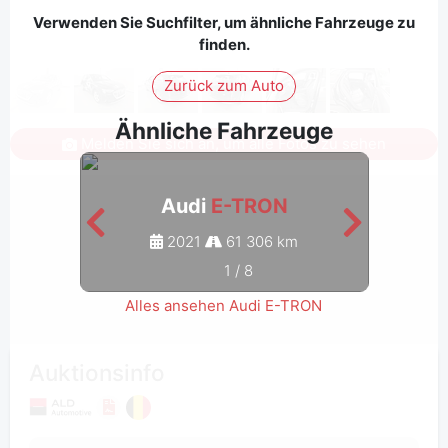
Verwenden Sie Suchfilter, um ähnliche Fahrzeuge zu
finden.
Zurück zum Auto
Ähnliche Fahrzeuge
Melden Sie sich an, um alle Fotos zu sehen
Audi
E-TRON
2021
61 306 km
1
/
8
Alles ansehen Audi E-TRON
Auktionsinfo