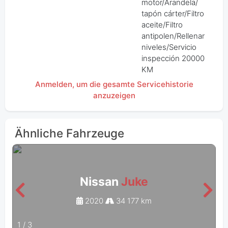
motor/Arandela/
tapón cárter/Filtro
aceite/Filtro
antipolen/Rellenar
niveles/Servicio
inspección 20000
KM
Anmelden, um die gesamte Servicehistorie
anzuzeigen
Ähnliche Fahrzeuge
Nissan
Juke
2020
34 177 km
1
/
3