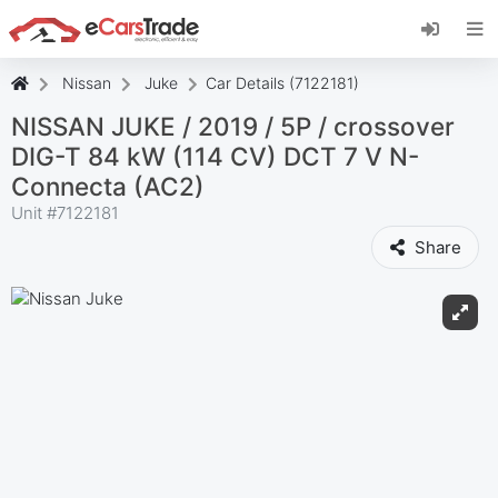
Installieren Sie die eCarsTrade-App, fügen Sie
sie zu Ihrem Startbildschirm hinzu und erhalten
Sie sofortige Updates.
Nissan
Juke
Car Details (7122181)
Installieren
Abbrechen
NISSAN JUKE / 2019 / 5P / crossover
DIG-T 84 kW (114 CV) DCT 7 V N-
Connecta (AC2)
Unit #
7122181
Share