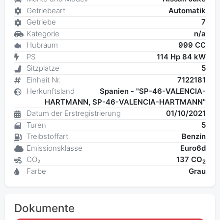
Getriebeart
Automatik
Getriebe
7
Kategorie
n/a
Hubraum
999 CC
PS
114 Hp 84 kW
Sitzplatze
5
Einheit Nr.
7122181
Herkunftsland
Spanien - "SP-46-VALENCIA-
HARTMANN, SP-46-VALENCIA-HARTMANN"
Datum der Erstregistrierung
01/10/2021
Turen
5
Treibstoffart
Benzin
Emissionsklasse
Euro6d
CO₂
137 CO
2
Farbe
Grau
Dokumente