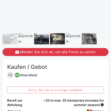
Melden Sie sich an, um alle Fotos zu sehen
Kaufen / Gebot
Ohne MwSt
FIX
Sorry, the car is no longer available
Bereit zur
~25 to max. 35 (temporary increase for
Abholung
summer season)