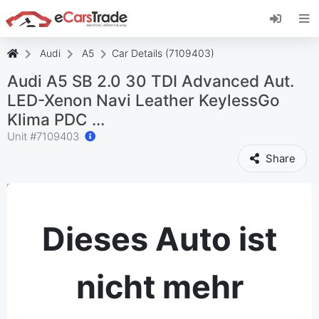
Installieren Sie die eCarsTrade-App, fügen Sie
sie zu Ihrem Startbildschirm hinzu und erhalten
Sie sofortige Updates.
Audi
A5
Car Details (7109403)
Installieren
Abbrechen
Audi A5 SB 2.0 30 TDI Advanced Aut.
LED-Xenon Navi Leather KeylessGo
Klima PDC ...
Unit #
7109403
Share
Dieses Auto ist
nicht mehr