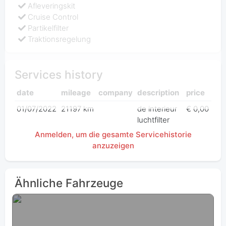
Afleveringskit
Cruise Control
Partikelfilter
Traktionsregelung
Services history
date
mileage
company
description
price
01/07/2022
21197 km
de interieur
€ 0,00
luchtfilter
Anmelden, um die gesamte Servicehistorie
anzuzeigen
Ähnliche Fahrzeuge