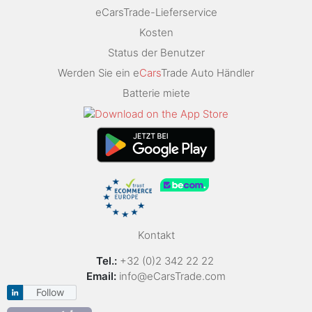
eCarsTrade-Lieferservice
Kosten
Status der Benutzer
Werden Sie ein e
Cars
Trade Auto Händler
Batterie miete
Kontakt
Tel.:
+32 (0)2 342 22 22
Email:
info@eCarsTrade.com
Follow