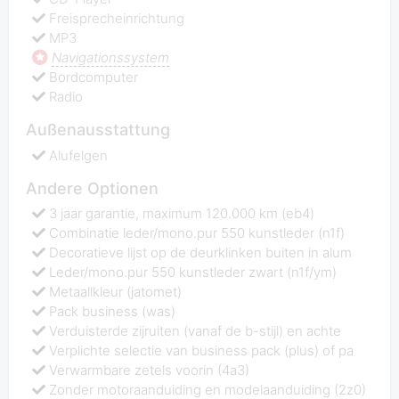
Freisprecheinrichtung
MP3
Navigationssystem
Bordcomputer
Radio
Außenausstattung
Alufelgen
Andere Optionen
3 jaar garantie, maximum 120.000 km (eb4)
Combinatie leder/mono.pur 550 kunstleder (n1f)
Decoratieve lijst op de deurklinken buiten in alum
Leder/mono.pur 550 kunstleder zwart (n1f/ym)
Metaallkleur (jatomet)
Pack business (was)
Verduisterde zijruiten (vanaf de b-stijl) en achte
Verplichte selectie van business pack (plus) of pa
Verwarmbare zetels voorin (4a3)
Zonder motoraanduiding en modelaanduiding (2z0)