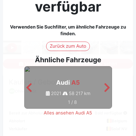
verfügbar
Verwenden Sie Suchfilter, um ähnliche Fahrzeuge zu
finden.
Zurück zum Auto
Ähnliche Fahrzeuge
Melden Sie sich an, um alle Fotos zu sehen
Kaufen / Gebot
Audi
A5
Ohne MwSt
2021
58 217 km
1
/
8
Alles ansehen Audi A5
Bereit zur Abholung
Bald verfügbar
Abholort
Belgium
Verkäufer
Solaf NV