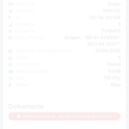
Kategorie
Sedan
Hubraum
1968 CC
PS
136 Hp 100 kW
Sitzplatze
5
Einheit Nr.
7109403
Herkunftsland
Belgien - "BE-21-ATWERP-
BELCAR_OOST"
Datum der Erstregistrierung
01/06/2020
Turen
5
Treibstoffart
Diesel
Emissionsklasse
Euro6
CO₂
135 CO
2
Farbe
Grau
Dokumente
Melden Sie sich an, um die Schätzung anzuzeigen