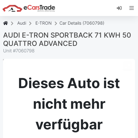
Installieren Sie die eCarsTrade-App, fügen Sie
sie zu Ihrem Startbildschirm hinzu und erhalten
Sie sofortige Updates.
Audi
E-TRON
Car Details (7060798)
Installieren
Abbrechen
AUDI E-TRON SPORTBACK 71 KWH 50
QUATTRO ADVANCED
Unit #
7060798
Dieses Auto ist
nicht mehr
verfügbar