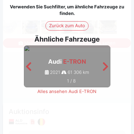
Verwenden Sie Suchfilter, um ähnliche Fahrzeuge zu
finden.
Zurück zum Auto
Ähnliche Fahrzeuge
Melden Sie sich an, um alle Fotos zu sehen
Audi
E-TRON
2021
61 306 km
1
/
8
Alles ansehen Audi E-TRON
Auktionsinfo