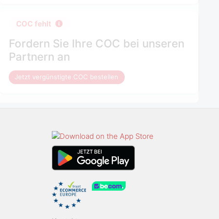
COC fehlt
Fordern Sie Ihre COC bei unseren
Partnern an
Jetzt vergünstigte COC bestellen