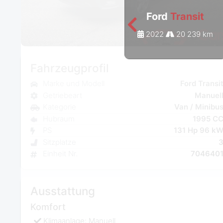
Ford
Transit
2022
20 239 km
Fahrzeugprofil
Marke und Modell
Ford Transi
Getriebeart
Manuel
Kategorie
Van / Minibu
Hubraum
1995 C
PS
131 Hp 96 k
Sitzplatze
Einheit Nr.
704640
Ausstattung
Komfort
Klimaanlage: Manuell