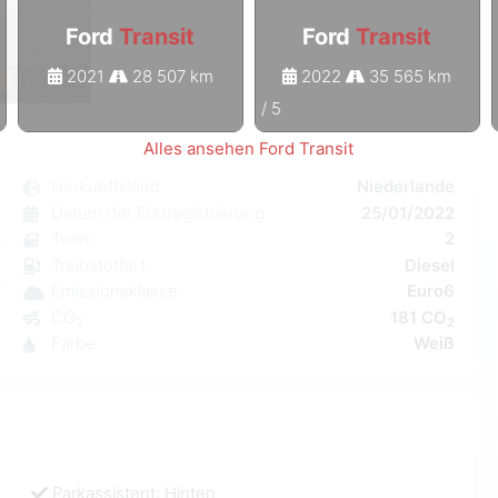
Ford
Transit
Ford
Transit
2021
28 507 km
2022
35 565 km
1
/
5
Alles ansehen Ford Transit
t
Herkunftsland
Niederlande
l
Datum der Erstregistrierung
25/01/2022
s
Turen
2
C
Treibstoffart
Diesel
W
Emissionsklasse
Euro6
3
CO₂
181 CO
2
1
Farbe
Weiß
Parkassistent: Hinten