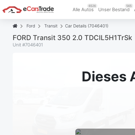
6526
565
Alle Autos
Unser Bestand
Ford
Transit
Car Details (7046401)
FORD Transit 350 2.0 TDCIL5H1TrSk
Unit #
7046401
Dieses 