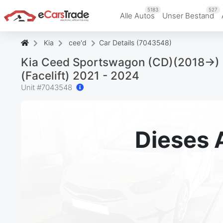
5183
527
Alle Autos
Unser Bestand
Kia
cee'd
Car Details (7043548)
Kia Ceed Sportswagon (CD)(2018->) D
(Facelift) 2021 - 2024
Unit #
7043548
Dieses 