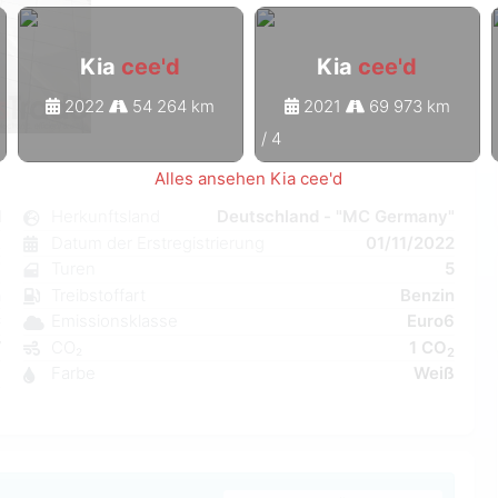
Kia
cee'd
Kia
cee'd
2022
54 264 km
2021
69 973 km
1
/
4
Alles ansehen Kia cee'd
d
Herkunftsland
Deutschland - "MC Germany"
k
Datum der Erstregistrierung
01/11/2022
7
Turen
5
n
Treibstoffart
Benzin
C
Emissionsklasse
Euro6
W
CO₂
1 CO
2
a
Farbe
Weiß
8