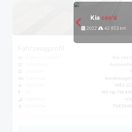
Kia
cee'd
2022
42 853 km
Fahrzeugprofil
Marke und Modell
Kia cee'
Getriebeart
Automati
Getriebe
Kategorie
Kombiwage
Hubraum
1482 C
PS
160 Hp 118 k
Sitzplatze
n/
Einheit Nr.
704354