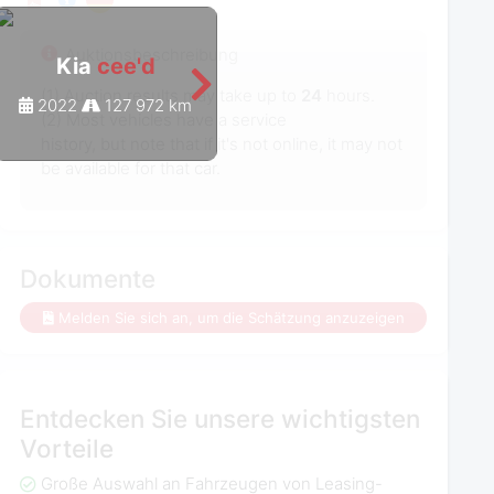
Auktionsbeschreibung
Kia
cee'd
Kia
cee'd
(1) Auction results may take up to
24
hours.
2022
127 972 km
2021
139 558 km
(2) Most vehicles have a service
history, but note that if it's not online, it may not
be available for that car.
Dokumente
Melden Sie sich an, um die Schätzung anzuzeigen
Entdecken Sie unsere wichtigsten
Vorteile
Große Auswahl an Fahrzeugen von Leasing-