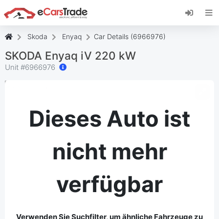
Installieren Sie die eCarsTrade-App, fügen Sie
sie zu Ihrem Startbildschirm hinzu und erhalten
Sie sofortige Updates.
Skoda
Enyaq
Car Details (6966976)
Installieren
Abbrechen
SKODA Enyaq iV 220 kW
Unit #
6966976
Dieses Auto ist
nicht mehr
verfügbar
Verwenden Sie Suchfilter, um ähnliche Fahrzeuge zu