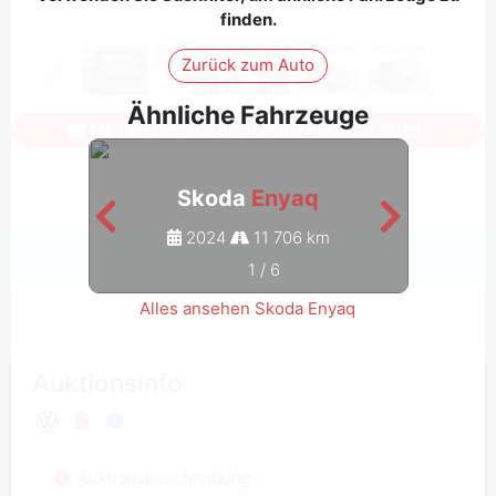
finden.
Zurück zum Auto
Ähnliche Fahrzeuge
Melden Sie sich an, um alle Fotos zu sehen
Skoda
Enyaq
2024
11 706 km
1
/
6
Alles ansehen Skoda Enyaq
Auktionsinfo
Auktionsbeschreibung