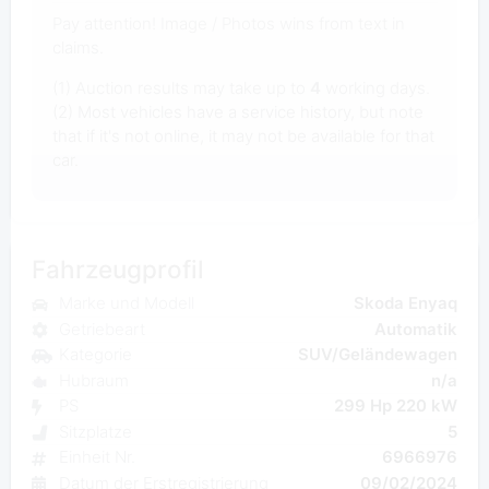
Pay attention! Image / Photos wins from text in
claims.
(1) Auction results may take up to
4
working days.
(2) Most vehicles have a service history, but note
that if it's not online, it may not be available for that
car.
Fahrzeugprofil
Marke und Modell
Skoda Enyaq
Getriebeart
Automatik
Kategorie
SUV/Geländewagen
Hubraum
n/a
PS
299 Hp 220 kW
Sitzplatze
5
Einheit Nr.
6966976
Datum der Erstregistrierung
09/02/2024