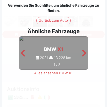
Verwenden Sie Suchfilter, um ähnliche Fahrzeuge zu
finden.
Zurück zum Auto
Ähnliche Fahrzeuge
Melden Sie sich an, um alle Fotos zu sehen
BMW
X1
2021
13 228 km
1
/
8
Alles ansehen BMW X1
Auktionsinfo