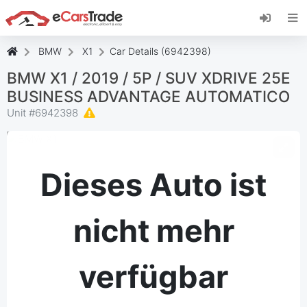
Installieren Sie die eCarsTrade-App, fügen Sie
sie zu Ihrem Startbildschirm hinzu und erhalten
Sie sofortige Updates.
BMW
X1
Car Details (6942398)
Installieren
Abbrechen
BMW X1 / 2019 / 5P / SUV XDRIVE 25E
BUSINESS ADVANTAGE AUTOMATICO
Unit #
6942398
Dieses Auto ist
nicht mehr
verfügbar