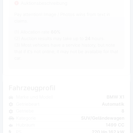
Auktionsbeschreibung
Pay attention! Image / Photos wins from text in
claims.
(1) Allocation rate
60%
(2) Auction results may take up to
24
hours.
(3) Most vehicles have a service history, but note
that if it's not online, it may not be available for that
car.
Fahrzeugprofil
Marke und Modell
BMW X1
Getriebeart
Automatik
Getriebe
8
Kategorie
SUV/Geländewagen
Hubraum
1499 CC
PS
220 Hp 162 kW