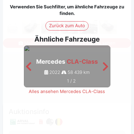
Verwenden Sie Suchfilter, um ähnliche Fahrzeuge zu
finden.
Zurück zum Auto
Ähnliche Fahrzeuge
Melden Sie sich an, um alle Fotos zu sehen
Mercedes
CLA-Class
Me
2022
58 439 km
1
/
2
Alles ansehen Mercedes CLA-Class
Auktionsinfo