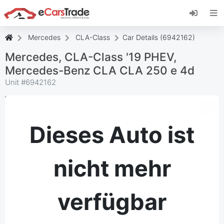
Installieren Sie die eCarsTrade-App, fügen Sie
sie zu Ihrem Startbildschirm hinzu und erhalten
Sie sofortige Updates.
Mercedes
CLA-Class
Car Details (6942162)
Installieren
Abbrechen
Mercedes, CLA-Class '19 PHEV,
Mercedes-Benz CLA CLA 250 e 4d
Unit #
6942162
Dieses Auto ist
nicht mehr
verfügbar