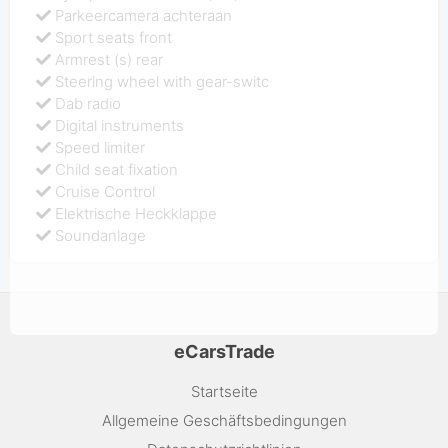
Parkeercamera achteraan
Sport seats front
Armrest (s) rear
Steering wheel with gear-switc
Dab radio
Digital instruments
Speed limiter
Child seat fixation
Cruise Control
Elektrische Heckklappe
Soundanlage
eCarsTrade
Startseite
Allgemeine Geschäftsbedingungen