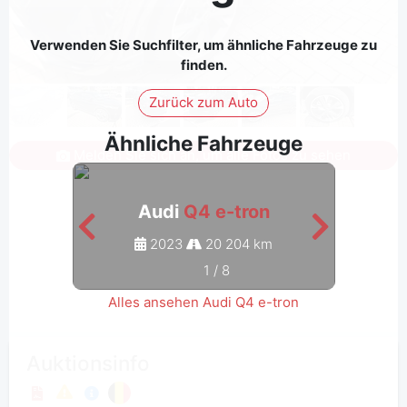
Verwenden Sie Suchfilter, um ähnliche Fahrzeuge zu
finden.
Zurück zum Auto
Ähnliche Fahrzeuge
Melden Sie sich an, um alle Fotos zu sehen
Audi
Q4 e-tron
2023
20 204 km
1
/
8
Alles ansehen Audi Q4 e-tron
Auktionsinfo