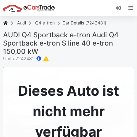
Installieren Sie die eCarsTrade-App, fügen Sie
sie zu Ihrem Startbildschirm hinzu und erhalten
Sie sofortige Updates.
Audi
Q4 e-tron
Car Details (7242481)
Installieren
Abbrechen
AUDI Q4 Sportback e-tron Audi Q4
Sportback e-tron S line 40 e-tron
150,00 kW
Unit #
7242481
Dieses Auto ist
nicht mehr
verfügbar