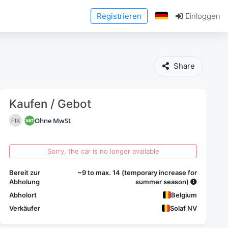
Registrieren
Einloggen
Share
Kaufen / Gebot
Ohne MwSt
FIX
Sorry, the car is no longer available
Bereit zur
~9 to max. 14 (temporary increase for
Abholung
summer season)
Abholort
Belgium
Verkäufer
Solaf NV