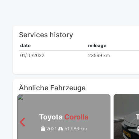
Services history
date
mileage
01/10/2022
23599 km
Ähnliche Fahrzeuge
Toyota
Corolla
2021
51 986 km