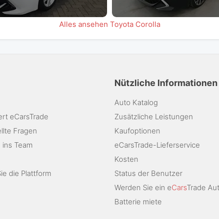
Alles ansehen Toyota Corolla
Nützliche Informationen
Auto Katalog
ert eCarsTrade
Zusätzliche Leistungen
llte Fragen
Kaufoptionen
 ins Team
eCarsTrade-Lieferservice
Kosten
e die Plattform
Status der Benutzer
Werden Sie ein e
Cars
Trade Au
Batterie miete