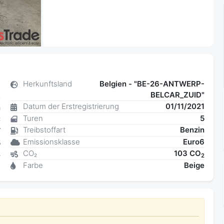
a
Herkunftsland
Belgien - "BE-26-ANTWERP-
BELCAR_ZUID"
k
Datum der Erstregistrierung
01/11/2021
n
Turen
5
C
Treibstoffart
Benzin
W
Emissionsklasse
Euro6
5
CO₂
103 CO
4
2
Farbe
Beige