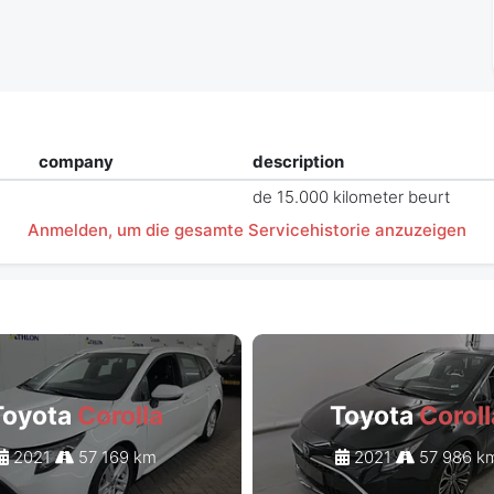
company
description
de 15.000 kilometer beurt
Anmelden, um die gesamte Servicehistorie anzuzeigen
Toyota
Corolla
Toyota
Coroll
2021
57 169 km
2021
57 986 k