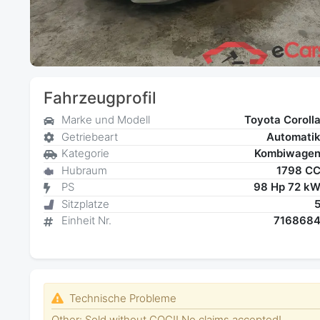
Fahrzeugprofil
Marke und Modell
Toyota Coroll
Getriebeart
Automati
Kategorie
Kombiwage
Hubraum
1798 C
PS
98 Hp 72 k
Sitzplatze
Einheit Nr.
716868
Technische Probleme
Other: Sold without COC!! No claims accepted!