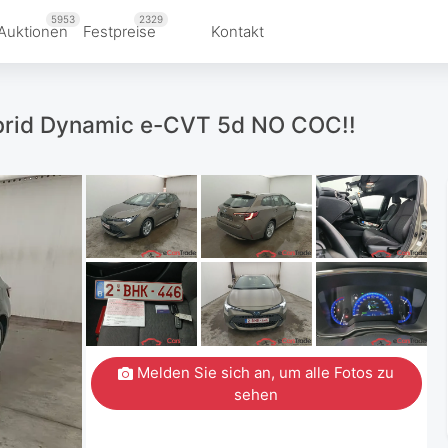
5953
2329
Auktionen
Festpreise
Kontakt
ybrid Dynamic e-CVT 5d NO COC!!
Melden Sie sich an, um alle Fotos zu
sehen