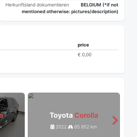
Herkunftsland dokumentieren
BELGIUM (*if not
mentioned otherwise: pictures/description)
price
€ 0,00
a
Toyota
Corolla
m
2022
65 852 km