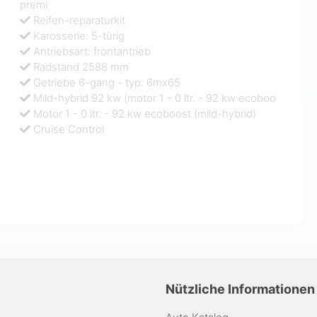
premi
Reifen-reparaturkit
Karosserie: 5-türig
Antriebsart: frontantrieb
Radstand 2588 mm
Getriebe 6-gang - typ: 6mx65
Mild-hybrid 92 kw (motor 1 - 0 ltr. - 92 kw ecoboo
Motor 1 - 0 ltr. - 92 kw ecoboost (mild-hybrid)
Cruise Control
Nützliche Informationen