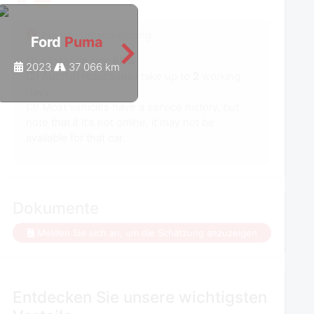
Auktionsbeschreibung
Ford
Puma
Ford
Puma
(1) Allocation rate
98%
2023
37 066 km
2022
39 516 km
(2) Auction results may take up to
2
working
days.
(3) Most vehicles have a service history, but
note that if it's not online, it may not be
available for that car.
Dokumente
Melden Sie sich an, um die Schätzung anzuzeigen
Entdecken Sie unsere wichtigsten