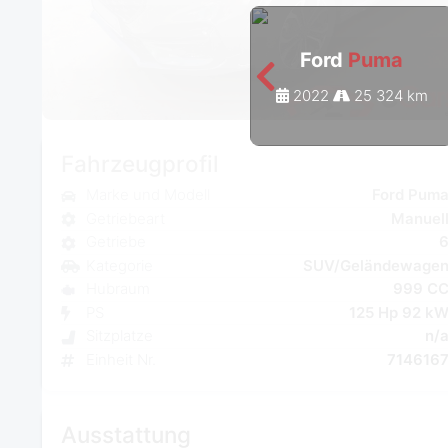
Ford
Puma
2022
25 324 km
Fahrzeugprofil
Marke und Modell
Ford Pum
Getriebeart
Manuel
Getriebe
Kategorie
SUV/Geländewage
Hubraum
999 C
PS
125 Hp 92 k
Sitzplatze
n/
Einheit Nr.
714616
Ausstattung