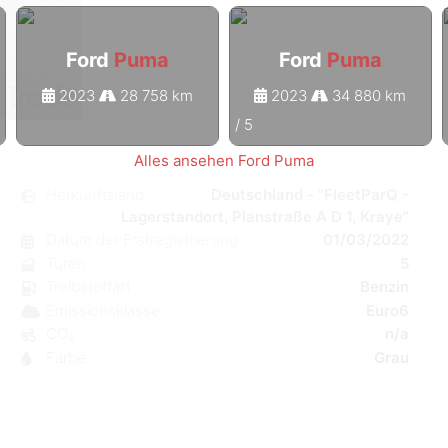
Ford
Puma
Ford
Puma
2023
28 758 km
2023
34 880 km
1
/
5
Alles ansehen Ford Puma
a
Herkunftsland
Deutschland - "FleetParQ -
Lagerstandort, Planstraße A D 1, Kraye"
l
Datum der Erstregistrierung
01/03/2022
6
Turen
5
n
Treibstoffart
Benzin
C
Emissionsklasse
Euro6
W
CO₂
n/a
a
Farbe
Grau
7