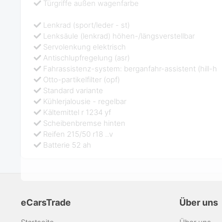
Türgriffe außen wagenfarbe
Lenkrad (sport/leder - st)
Lenksäule (lenkrad) höhen-/längsverstellbar
Servolenkung elektrisch
Antischlupfregelung (asr)
Fahrassistenz-system: berganfahr-assistent (hill-h
Otto-partikelfilter (opf)
Standard variante
Kühlerjalousie - regelbar
Kältemittel r 1234 yf
Scheibenbremse hinten
Reifen 215/50 r18 ..v
Batterie 52 ah
eCarsTrade
Über uns