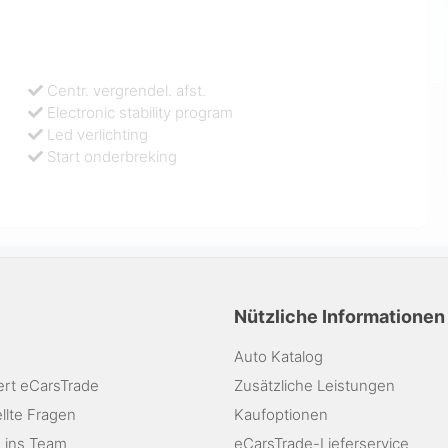
Centr. vergrendel. afst.
Electronic stability program
Led verlichting
Start onderbreking
Nützliche Informationen
Auto Katalog
ert eCarsTrade
Zusätzliche Leistungen
llte Fragen
Kaufoptionen
 ins Team
eCarsTrade-Lieferservice