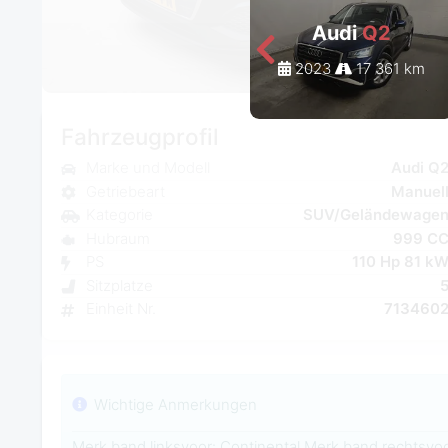
Audi
Q2
2023
17 361 km
Fahrzeugprofil
Marke und Modell
Audi Q
Getriebeart
Manuel
Kategorie
SUV/Geländewage
Hubraum
999 C
PS
110 Hp 81 k
Sitzplatze
Einheit Nr.
713460
Wichtige Anmerkungen
Merk band linksvoor: Continental Merk band rechtsvoo