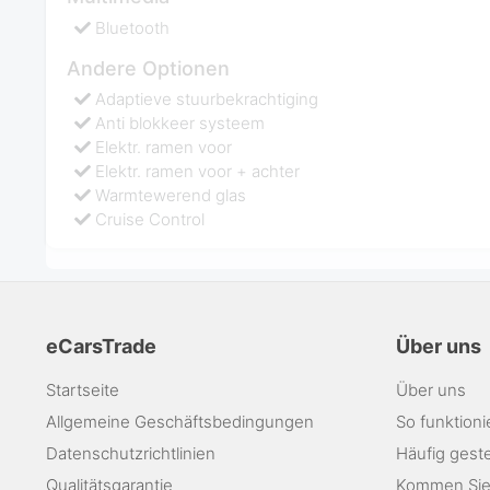
Bluetooth
Andere Optionen
Adaptieve stuurbekrachtiging
Anti blokkeer systeem
Elektr. ramen voor
Elektr. ramen voor + achter
Warmtewerend glas
Cruise Control
eCarsTrade
Über uns
Startseite
Über uns
Allgemeine Geschäftsbedingungen
So funktioni
Datenschutzrichtlinien
Häufig geste
Qualitätsgarantie
Kommen Sie