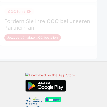
COC fehlt
Fordern Sie Ihre COC bei unseren
Partnern an
Jetzt vergünstigte COC bestellen