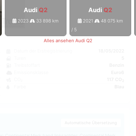
Audi
Q2
Audi
Q2
2023
33 898 km
2021
48 075 km
1
/
5
Alles ansehen Audi Q2
2
Datum der Erstregistrierung
18/05/2022
l
Turen
5
n
Treibstoffart
Benzin
C
Emissionsklasse
Euro6
W
CO₂
117 CO
2
5
Farbe
Blau
2
Automatische Übersetzung
r: Continental Merk band linksachter: Continental Merk