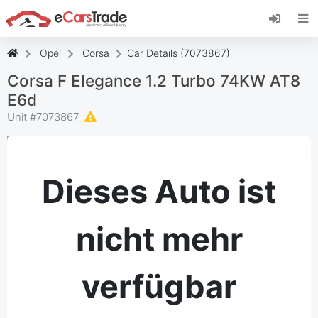
Installieren Sie die eCarsTrade-App, fügen Sie
sie zu Ihrem Startbildschirm hinzu und erhalten
Sie sofortige Updates.
Opel
Corsa
Car Details (7073867)
Installieren
Abbrechen
Corsa F Elegance 1.2 Turbo 74KW AT8
E6d
Unit #
7073867
Dieses Auto ist
nicht mehr
verfügbar