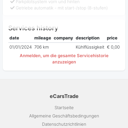
Parkpilotsystem vorn und hinten
Getriebe automatik - mit start-/stop (8-stufen)
Services history
date
mileage
company
description
price
01/01/2024
706 km
Kühlflüssigkeit
€ 0,00
Anmelden, um die gesamte Servicehistorie
anzuzeigen
eCarsTrade
Startseite
Allgemeine Geschäftsbedingungen
Datenschutzrichtlinien