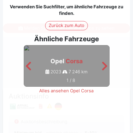
Verwenden Sie Suchfilter, um ähnliche Fahrzeuge zu
finden.
Zurück zum Auto
Melden Sie sich an, um alle Fotos zu sehen
Ähnliche Fahrzeuge
Opel
Corsa
2023
7 246 km
1
/
8
Alles ansehen Opel Corsa
Auktionsinfo
Auktionsbeschreibung
Minimum bid
- winning chance +-
5-10
%