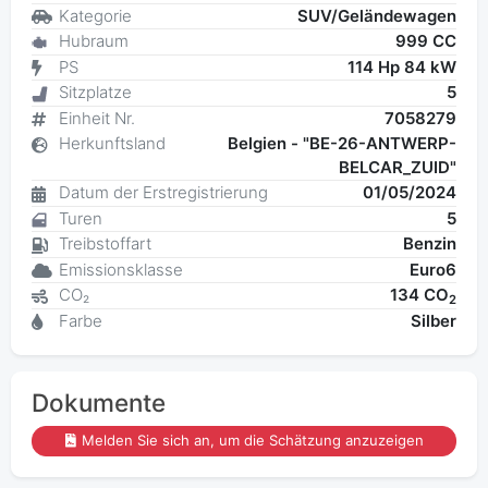
Kategorie
SUV/Geländewagen
Hubraum
999 CC
PS
114 Hp 84 kW
Sitzplatze
5
Einheit Nr.
7058279
Herkunftsland
Belgien - "BE-26-ANTWERP-
BELCAR_ZUID"
Datum der Erstregistrierung
01/05/2024
Turen
5
Treibstoffart
Benzin
Emissionsklasse
Euro6
CO₂
134 CO
2
Farbe
Silber
Dokumente
Melden Sie sich an, um die Schätzung anzuzeigen