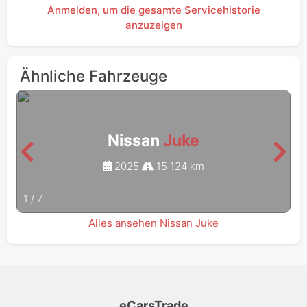
Anmelden, um die gesamte Servicehistorie
anzuzeigen
Ähnliche Fahrzeuge
Nissan
Juke
2025
15 124 km
1
/
7
Alles ansehen Nissan Juke
eCarsTrade