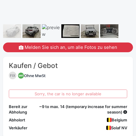
Melden Sie sich an, um alle Fotos zu sehen
Kaufen / Gebot
Ohne MwSt
FIX
Sorry, the car is no longer available
Bereit zur
~9 to max. 14 (temporary increase for summer
Abholung
season)
Abholort
Belgium
Verkäufer
Solaf NV