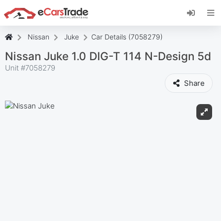
Installieren Sie die eCarsTrade-App, fügen Sie
sie zu Ihrem Startbildschirm hinzu und erhalten
Sie sofortige Updates.
Nissan
Juke
Car Details (7058279)
Installieren
Abbrechen
Nissan Juke 1.0 DIG-T 114 N-Design 5d
Unit #
7058279
Share