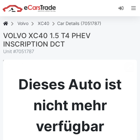
Installieren Sie die eCarsTrade-App, fügen Sie
sie zu Ihrem Startbildschirm hinzu und erhalten
Sie sofortige Updates.
Volvo
XC40
Car Details (7051787)
Installieren
Abbrechen
VOLVO XC40 1.5 T4 PHEV
INSCRIPTION DCT
Unit #
7051787
Dieses Auto ist
nicht mehr
verfügbar