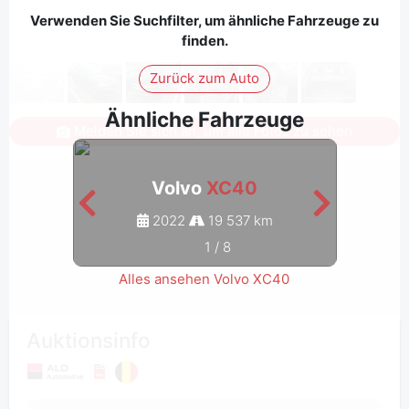
Verwenden Sie Suchfilter, um ähnliche Fahrzeuge zu
finden.
Zurück zum Auto
Ähnliche Fahrzeuge
Melden Sie sich an, um alle Fotos zu sehen
Volvo
XC40
2022
19 537 km
1
/
8
Alles ansehen Volvo XC40
Auktionsinfo