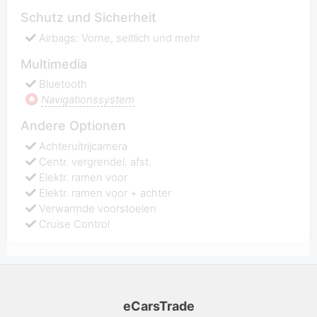
Schutz und Sicherheit
Airbags: Vorne, seitlich und mehr
Multimedia
Bluetooth
Navigationssystem
Andere Optionen
Achteruitrijcamera
Centr. vergrendel. afst.
Elektr. ramen voor
Elektr. ramen voor + achter
Verwarmde voorstoelen
Cruise Control
eCarsTrade