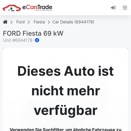
Installieren Sie die eCarsTrade-App, fügen Sie
sie zu Ihrem Startbildschirm hinzu und erhalten
Sie sofortige Updates.
Ford
Fiesta
Car Details (6944178)
Installieren
Abbrechen
FORD Fiesta 69 kW
Unit #
6944178
Dieses Auto ist
nicht mehr
verfügbar
Verwenden Sie Suchfilter, um ähnliche Fahrzeuge zu