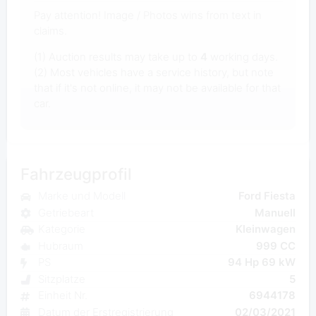
Pay attention! Image / Photos wins from text in
claims.
(1) Auction results may take up to
4
working days.
(2) Most vehicles have a service history, but note
that if it's not online, it may not be available for that
car.
Fahrzeugprofil
Marke und Modell
Ford Fiesta
Getriebeart
Manuell
Kategorie
Kleinwagen
Hubraum
999 CC
PS
94 Hp 69 kW
Sitzplatze
5
Einheit Nr.
6944178
Datum der Erstregistrierung
02/03/2021