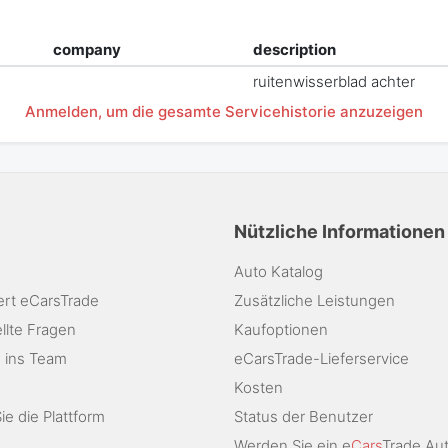
company
description
ruitenwisserblad achter
Anmelden, um die gesamte Servicehistorie anzuzeigen
Nützliche Informationen
Auto Katalog
ert eCarsTrade
Zusätzliche Leistungen
llte Fragen
Kaufoptionen
 ins Team
eCarsTrade-Lieferservice
Kosten
e die Plattform
Status der Benutzer
Werden Sie ein e
Cars
Trade Au