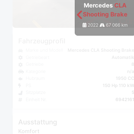
Mercedes
CLA
Shooting Brake
2022
67 066 km
Fahrzeugprofil
Marke und Modell
Mercedes CLA Shooting Brak
Getriebeart
Automati
Getriebe
Kategorie
n/
Hubraum
1950 C
PS
150 Hp 110 k
Sitzplatze
Einheit Nr.
694216
Ausstattung
Komfort