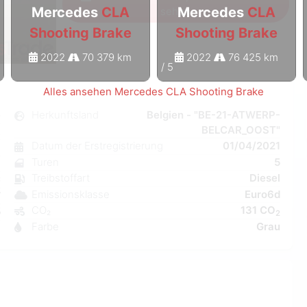
Mercedes
CLA
Mercedes
CLA
sehen
Shooting Brake
Shooting Brake
2022
70 379 km
2022
76 425 km
1
/
5
Alles ansehen Mercedes CLA Shooting Brake
e
Herkunftsland
Belgien - "BE-21-ATWERP-
BELCAR_OOST"
k
Datum der Erstregistrierung
01/04/2021
8
Turen
5
a
Treibstoffart
Diesel
C
Emissionsklasse
Euro6d
W
CO₂
131 CO
5
2
Farbe
Grau
1