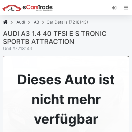
Installieren Sie die eCarsTrade-App, fügen Sie
sie zu Ihrem Startbildschirm hinzu und erhalten
Sie sofortige Updates.
Audi
A3
Car Details (7218143)
Installieren
Abbrechen
AUDI A3 1.4 40 TFSI E S TRONIC
SPORTB ATTRACTION
Unit #
7218143
Dieses Auto ist
nicht mehr
verfügbar