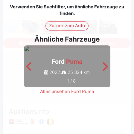
Verwenden Sie Suchfilter, um ähnliche Fahrzeuge zu
finden.
Zurück zum Auto
Ähnliche Fahrzeuge
Melden Sie sich an, um alle Fotos zu sehen
Ford
Puma
2022
25 324 km
1
/
8
Alles ansehen Ford Puma
Auktionsinfo