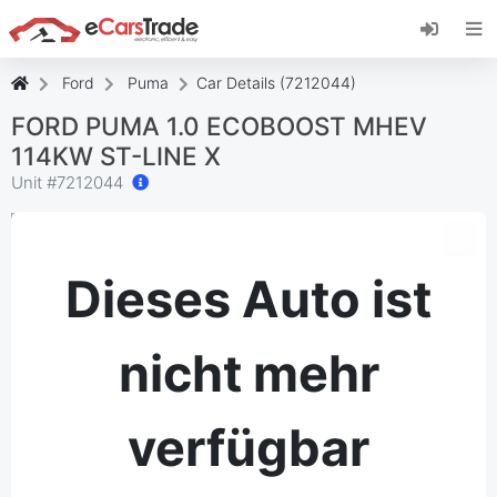
Installieren Sie die eCarsTrade-App, fügen Sie
sie zu Ihrem Startbildschirm hinzu und erhalten
Sie sofortige Updates.
Ford
Puma
Car Details (7212044)
Installieren
Abbrechen
FORD PUMA 1.0 ECOBOOST MHEV
114KW ST-LINE X
Unit #
7212044
Dieses Auto ist
nicht mehr
verfügbar