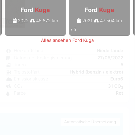
Ford
Kuga
Ford
Kuga
2022
45 872 km
2021
47 504 km
1
/
5
Alles ansehen Ford Kuga
a
Herkunftsland
Niederlande
k
Datum der Erstregistrierung
27/05/2022
n
Turen
5
C
Treibstoffart
Hybrid (benzin / elektro)
W
Emissionsklasse
Euro6
5
CO₂
31 CO
2
2
Farbe
Rot
Automatische Übersetzung