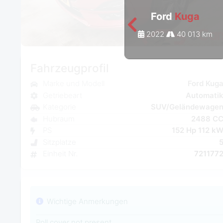
Ford
Kuga
2022
40 013 km
Fahrzeugprofil
Marke und Modell
Ford Kug
Getriebeart
Automati
Kategorie
SUV/Geländewage
Hubraum
2488 C
PS
152 Hp 112 k
Sitzplatze
Einheit Nr.
721177
Wichtige Anmerkungen
Roll cover not present