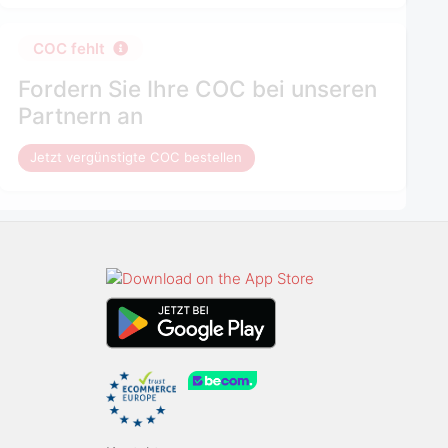
COC fehlt
Fordern Sie Ihre COC bei unseren
Partnern an
Jetzt vergünstigte COC bestellen