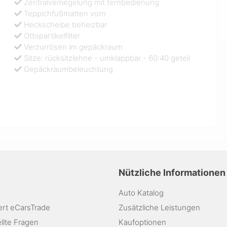
Zentralverriegelung mit fernbedienung
Teppichfußmatten vorn
Heckscheibe beheizbar
Ottopartikelfilter
Verzurrösen im gepäckraum
Sitze: rücksitzlehne - umklappbar - 60:40 geteil
Gepäckraumbeleuchtung
Nützliche Informationen
Auto Katalog
ert eCarsTrade
Zusätzliche Leistungen
llte Fragen
Kaufoptionen