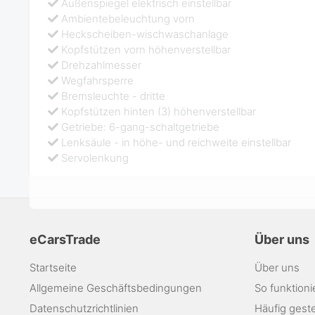
Außenspiegel elektrisch einstellbar
Ambientebeleuchtung vorn
Heckscheiben-wischwaschanlage
Kopfstützen vorn höhenverstellbar
Drehzahlmesser
Wegfahrsperre
Bremsleuchte - dritte
Kopfstützen hinten (3) höhenverstellbar
Getriebe: 6-gang-schaltgetriebe
Lenksäule - in höhe- und reichweite einstellbar
Servolenkung
eCarsTrade
Über uns
Startseite
Über uns
Allgemeine Geschäftsbedingungen
So funktioni
Datenschutzrichtlinien
Häufig geste