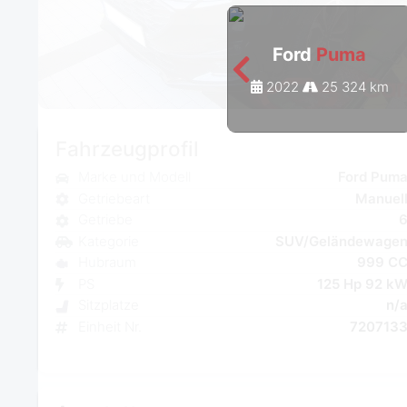
Ford
Puma
2022
25 324 km
Fahrzeugprofil
Marke und Modell
Ford Pum
Getriebeart
Manuel
Getriebe
Kategorie
SUV/Geländewage
Hubraum
999 C
PS
125 Hp 92 k
Sitzplatze
n/
Einheit Nr.
720713