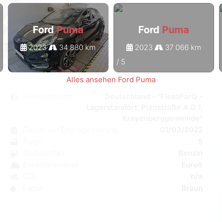
Ford
Puma
Ford
Puma
2023
34 880 km
2023
37 066 km
1
/
5
Alles ansehen Ford Puma
a
Herkunftsland
Deutschland - "FleetParQ -
Lagerstandort, Planstraße A D 1,
l
Krayenberggemeinde"
6
Datum der Erstregistrierung
01/03/2022
n
Turen
5
C
Treibstoffart
Benzin
W
Emissionsklasse
Euro6
a
CO₂
n/a
3
Farbe
Braun