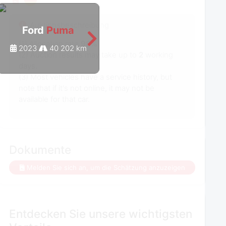
Auktionsbeschreibung
Ford
Puma
Ford
Puma
(1) Allocation rate
98%
2023
40 202 km
2023
42 206 km
(2) Auction results may take up to
2
working
days.
(3) Most vehicles have a service history, but
note that if it's not online, it may not be
available for that car.
Dokumente
Melden Sie sich an, um die Schätzung anzuzeigen
Entdecken Sie unsere wichtigsten