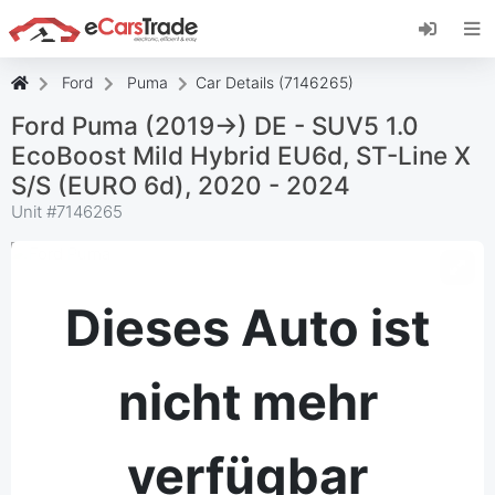
Installieren Sie die eCarsTrade-App, fügen Sie
sie zu Ihrem Startbildschirm hinzu und erhalten
Sie sofortige Updates.
Ford
Puma
Car Details (7146265)
Installieren
Abbrechen
Ford Puma (2019->) DE - SUV5 1.0
EcoBoost Mild Hybrid EU6d, ST-Line X
S/S (EURO 6d), 2020 - 2024
Unit #
7146265
Dieses Auto ist
nicht mehr
verfügbar