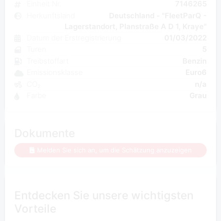
Einheit Nr.
7146265
Herkunftsland
Deutschland - "FleetParQ -
Lagerstandort, Planstraße A D 1, Kraye"
Datum der Erstregistrierung
01/03/2022
Turen
5
Treibstoffart
Benzin
Emissionsklasse
Euro6
CO₂
n/a
Farbe
Grau
Dokumente
Melden Sie sich an, um die Schätzung anzuzeigen
Entdecken Sie unsere wichtigsten
Vorteile