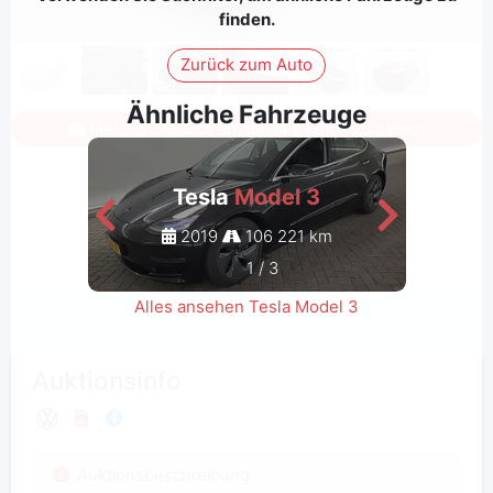
finden.
Zurück zum Auto
Ähnliche Fahrzeuge
Melden Sie sich an, um alle Fotos zu sehen
Tesla
Model 3
2019
106 221 km
1
/
3
Alles ansehen Tesla Model 3
Auktionsinfo
Auktionsbeschreibung