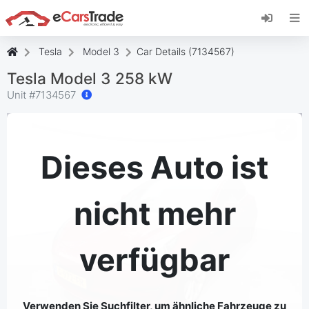
Installieren Sie die eCarsTrade-App, fügen Sie
sie zu Ihrem Startbildschirm hinzu und erhalten
Sie sofortige Updates.
Tesla
Model 3
Car Details (7134567)
Installieren
Abbrechen
Tesla Model 3 258 kW
Unit #
7134567
Dieses Auto ist
nicht mehr
verfügbar
Verwenden Sie Suchfilter, um ähnliche Fahrzeuge zu