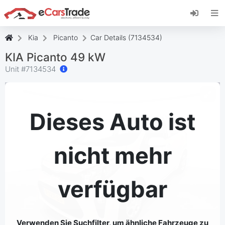
Installieren Sie die eCarsTrade-App, fügen Sie
sie zu Ihrem Startbildschirm hinzu und erhalten
Sie sofortige Updates.
Kia
Picanto
Car Details (7134534)
Installieren
Abbrechen
KIA Picanto 49 kW
Unit #
7134534
Dieses Auto ist
nicht mehr
verfügbar
Verwenden Sie Suchfilter, um ähnliche Fahrzeuge zu