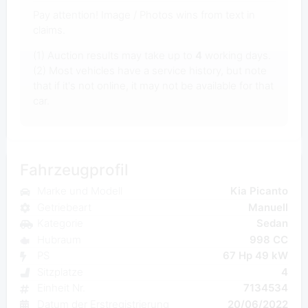
Pay attention! Image / Photos wins from text in
claims.
(1) Auction results may take up to
4
working days.
(2) Most vehicles have a service history, but note
that if it's not online, it may not be available for that
car.
Fahrzeugprofil
Marke und Modell
Kia Picanto
Getriebeart
Manuell
Kategorie
Sedan
Hubraum
998 CC
PS
67 Hp 49 kW
Sitzplatze
4
Einheit Nr.
7134534
Datum der Erstregistrierung
20/06/2022