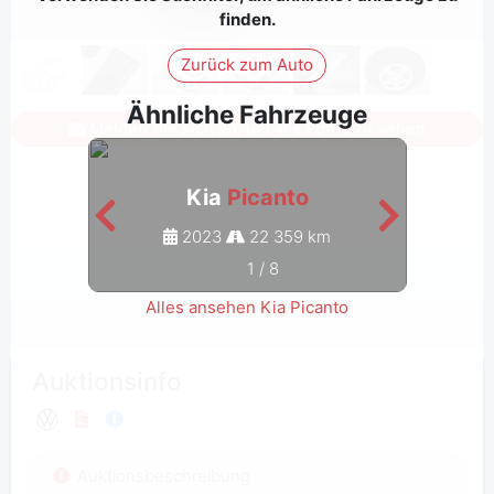
finden.
Zurück zum Auto
Ähnliche Fahrzeuge
Melden Sie sich an, um alle Fotos zu sehen
Kia
Picanto
2023
22 359 km
1
/
8
Alles ansehen Kia Picanto
Auktionsinfo
Auktionsbeschreibung