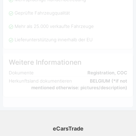
Geprüfte Fahrzeugqualität
Mehr als 25.000 verkaufte Fahrzeuge
Lieferunterstützung innerhalb der EU
Weitere Informationen
Dokumente
Registration, COC
Herkunftsland dokumentieren
BELGIUM (*if not
mentioned otherwise: pictures/description)
eCarsTrade