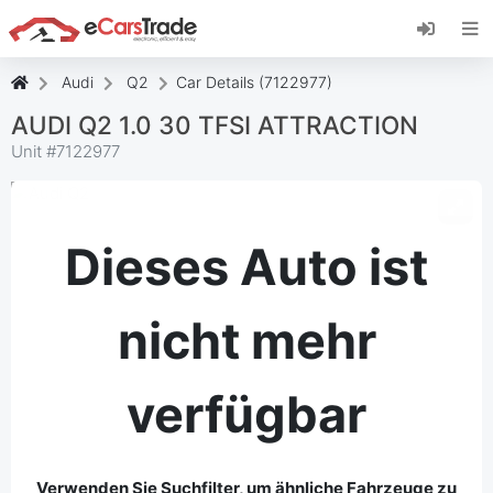
Installieren Sie die eCarsTrade-App, fügen Sie
sie zu Ihrem Startbildschirm hinzu und erhalten
Sie sofortige Updates.
Audi
Q2
Car Details (7122977)
Installieren
Abbrechen
AUDI Q2 1.0 30 TFSI ATTRACTION
Unit #
7122977
Dieses Auto ist
nicht mehr
verfügbar
Verwenden Sie Suchfilter, um ähnliche Fahrzeuge zu