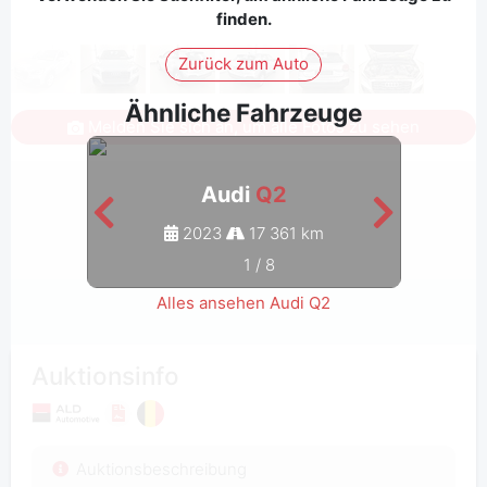
finden.
Zurück zum Auto
Ähnliche Fahrzeuge
Melden Sie sich an, um alle Fotos zu sehen
Audi
Q2
2023
17 361 km
1
/
8
Alles ansehen Audi Q2
Auktionsinfo
Auktionsbeschreibung