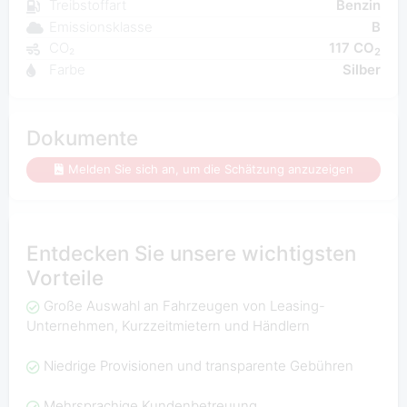
Treibstoffart
Benzin
Emissionsklasse
B
CO₂
117 CO
2
Farbe
Silber
Dokumente
Melden Sie sich an, um die Schätzung anzuzeigen
Entdecken Sie unsere wichtigsten
Vorteile
Große Auswahl an Fahrzeugen von Leasing-
Unternehmen, Kurzzeitmietern und Händlern
Niedrige Provisionen und transparente Gebühren
Mehrsprachige Kundenbetreuung