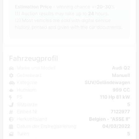
Estimation Price
- winning chance +-
20-30
%
(1) Auction results may take up to
24
hours.
(2) Most
vehicles are sold with digital service
history, printed and given with the car documents.
Fahrzeugprofil
Marke und Modell
Audi Q2
Getriebeart
Manuell
Kategorie
SUV/Geländewagen
Hubraum
999 CC
PS
110 Hp 81 kW
Sitzplatze
5
Einheit Nr.
7122977
Herkunftsland
Belgien - "ASSE II"
Datum der Erstregistrierung
04/03/2022
Turen
5