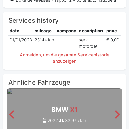
Boîte de vitesses 7 rapports - boîte automatique à
Services history
date
mileage
company
description
price
01/01/2023
23144 km
serv
€ 0,00
motorolie
Anmelden, um die gesamte Servicehistorie
anzuzeigen
Ähnliche Fahrzeuge
BMW
X1
2022
32 975 km