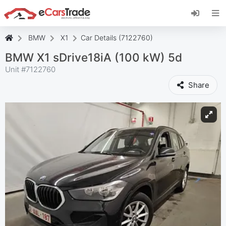
Installieren Sie die eCarsTrade-App, fügen Sie
sie zu Ihrem Startbildschirm hinzu und erhalten
Sie sofortige Updates.
BMW
X1
Car Details (7122760)
Installieren
Abbrechen
BMW X1 sDrive18iA (100 kW) 5d
Unit #
7122760
Share