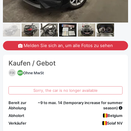
Melden Sie sich an, um alle Fotos zu sehen
Kaufen / Gebot
Ohne MwSt
FIX
Sorry, the car is no longer available
Bereit zur
~9 to max. 14 (temporary increase for summer
Abholung
season)
Abholort
Belgium
Verkäufer
Solaf NV