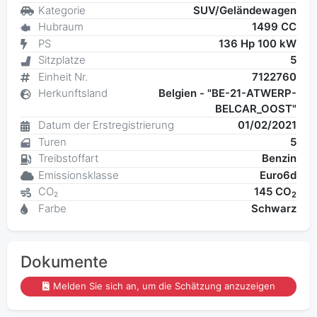
Kategorie
SUV/Geländewagen
Hubraum
1499 CC
PS
136 Hp 100 kW
Sitzplatze
5
Einheit Nr.
7122760
Herkunftsland
Belgien - "BE-21-ATWERP-
BELCAR_OOST"
Datum der Erstregistrierung
01/02/2021
Turen
5
Treibstoffart
Benzin
Emissionsklasse
Euro6d
CO₂
145 CO
2
Farbe
Schwarz
Dokumente
Melden Sie sich an, um die Schätzung anzuzeigen