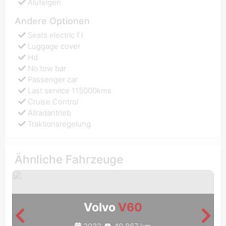
Alufelgen
Andere Optionen
Seats electric f l
Luggage cover
Hd
No tow bar
Passenger car
Last service 115000kms
Cruise Control
Allradantrieb
Traktionsregelung
Ähnliche Fahrzeuge
Volvo
V60