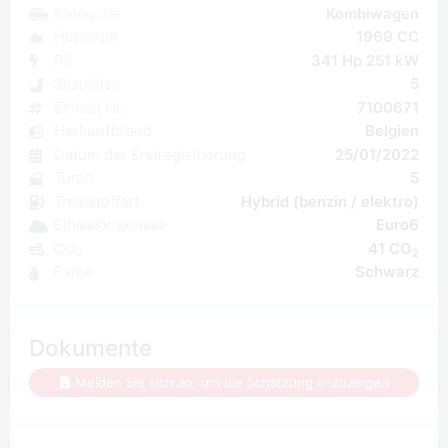
Kategorie
Kombiwagen
Hubraum
1969 CC
PS
341 Hp 251 kW
Sitzplatze
5
Einheit Nr.
7100671
Herkunftsland
Belgien
Datum der Erstregistrierung
25/01/2022
Turen
5
Treibstoffart
Hybrid (benzin / elektro)
Emissionsklasse
Euro6
CO₂
41 CO
2
Farbe
Schwarz
Dokumente
Melden Sie sich an, um die Schätzung anzuzeigen