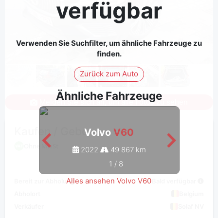
verfügbar
Verwenden Sie Suchfilter, um ähnliche Fahrzeuge zu
finden.
Zurück zum Auto
Ähnliche Fahrzeuge
Melden Sie sich an, um alle Fotos zu sehen
Kaufen / Gebot
Volvo
V60
Ohne MwSt
2022
49 867 km
1
/
8
Alles ansehen Volvo V60
Bereit zur Abholung
Bald verfügbar
Abholort
Belgium
Verkäufer
Solaf NV