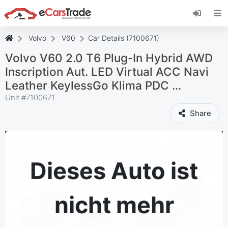
Installieren Sie die eCarsTrade-App, fügen Sie
sie zu Ihrem Startbildschirm hinzu und erhalten
Sie sofortige Updates.
Volvo
V60
Car Details (7100671)
Installieren
Abbrechen
Volvo V60 2.0 T6 Plug-In Hybrid AWD
Inscription Aut. LED Virtual ACC Navi
Leather KeylessGo Klima PDC ...
Unit #
7100671
Share
Dieses Auto ist
nicht mehr