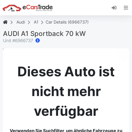
Installieren Sie die eCarsTrade-App, fügen Sie
sie zu Ihrem Startbildschirm hinzu und erhalten
Sie sofortige Updates.
Audi
A1
Car Details (6966737)
Installieren
Abbrechen
AUDI A1 Sportback 70 kW
Unit #
6966737
Dieses Auto ist
nicht mehr
verfügbar
Verwenden Sie Suchfilter, um ähnliche Fahrzeuge zu