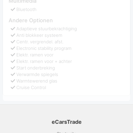
Multimedia
Bluetooth
Andere Optionen
Adaptieve stuurbekrachtiging
Anti blokkeer systeem
Centr. vergrendel. afst.
Electronic stability program
Elektr. ramen voor
Elektr. ramen voor + achter
Start onderbreking
Verwarmde spiegels
Warmtewerend glas
Cruise Control
eCarsTrade