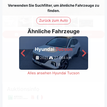
Verwenden Sie Suchfilter, um ähnliche Fahrzeuge zu
finden.
Zurück zum Auto
Ähnliche Fahrzeuge
Melden Sie sich an, um alle Fotos zu sehen
Hyundai
Tucson
2021
27 064 km
1
/
8
Alles ansehen Hyundai Tucson
Auktionsinfo