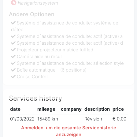
Navigationssystem
Andere Optionen
Système d`assistance de conduite: système de
détec
Système d`assistance de conduite: actif (active) a
Système d`assistance de conduite: actif (active) d
Projecteur projecteur matrice full led
Caméra aide au recul
Système d`assistance de conduite: sélection style
Boîte automatique - (6 positions)
Cruise Control
Services history
date
mileage
company
description
price
01/03/2022
15489 km
Révision
€ 0,00
Anmelden, um die gesamte Servicehistorie
anzuzeigen