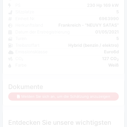
PS
230 Hp 169 kW
Sitzplatze
5
Einheit Nr.
6963990
Herkunftsland
Frankreich - "NEUVY SATAS"
Datum der Erstregistrierung
01/05/2021
Turen
5
Treibstoffart
Hybrid (benzin / elektro)
Emissionsklasse
Euro6d
CO₂
127 CO
2
Farbe
Weiß
Dokumente
Melden Sie sich an, um die Schätzung anzuzeigen
Entdecken Sie unsere wichtigsten