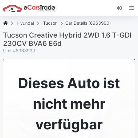
Installieren Sie die eCarsTrade-App, fügen Sie
sie zu Ihrem Startbildschirm hinzu und erhalten
Sie sofortige Updates.
Hyundai
Tucson
Car Details (6963990)
Installieren
Abbrechen
Tucson Creative Hybrid 2WD 1.6 T-GDI
230CV BVA6 E6d
Unit #
6963990
Dieses Auto ist
nicht mehr
verfügbar