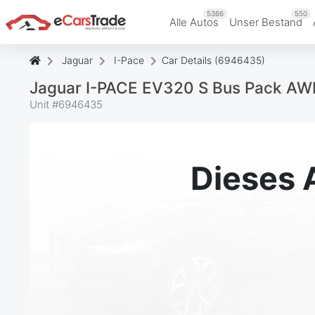
5366
550
Alle Autos
Unser Bestand
Jaguar
I-Pace
Car Details (6946435)
Jaguar I-PACE EV320 S Bus Pack A
Unit #
6946435
Dieses 