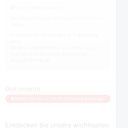
Auktionsbeschreibung
Pay attention! Image / Photos wins from text in
claims.
(1) Auction results may take up to
4
working
days.
(2) Most vehicles have a service history, but
note that if it's not online, it may not be
available for that car.
Dokumente
Melden Sie sich an, um die Schätzung anzuzeigen
Entdecken Sie unsere wichtigsten