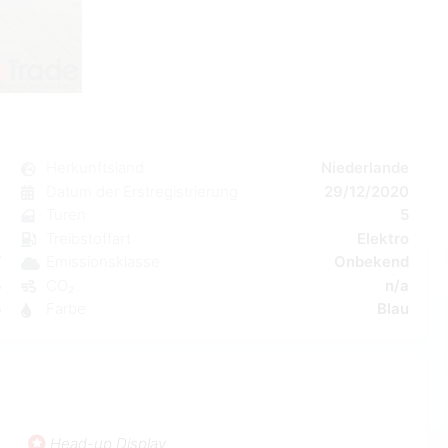
e
Herkunftsland
Niederlande
k
Datum der Erstregistrierung
29/12/2020
n
Turen
5
a
Treibstoffart
Elektro
W
Emissionsklasse
Onbekend
5
CO₂
n/a
5
Farbe
Blau
Head-up Display