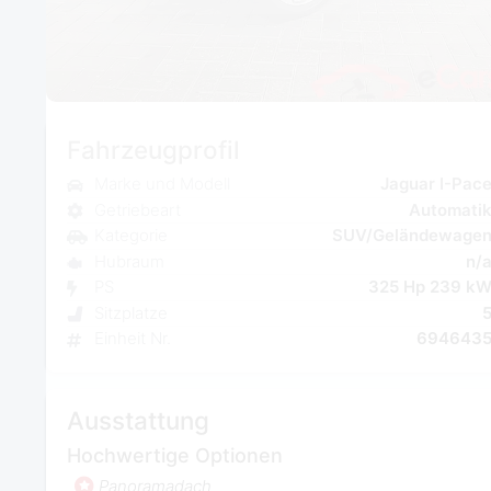
Fahrzeugprofil
Marke und Modell
Jaguar I-Pac
Getriebeart
Automati
Kategorie
SUV/Geländewage
Hubraum
n/
PS
325 Hp 239 k
Sitzplatze
Einheit Nr.
694643
Ausstattung
Hochwertige Optionen
Panoramadach