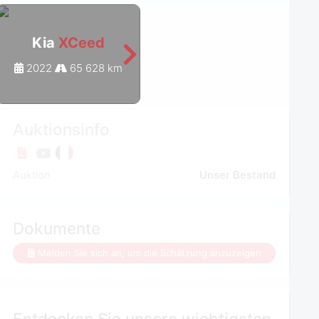
Kia
XCeed
Kia
XCeed
2022
65 628 km
2021
67 579 km
Auktionsinfo
Auktion
Unser Bestand
Dokumente
Melden Sie sich an, um die Schätzung anzuzeigen
Entdecken Sie unsere wichtigsten