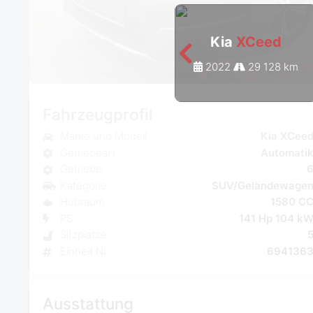
Kia
XCeed
2022
29 128 km
Fahrzeugprofil
Marke und Modell
Kia XCee
Getriebeart
Automati
Getriebe
Kategorie
SUV/Geländewage
Hubraum
1580 C
PS
141 Hp 104 k
Sitzplatze
Einheit Nr.
694136
Ausstattung