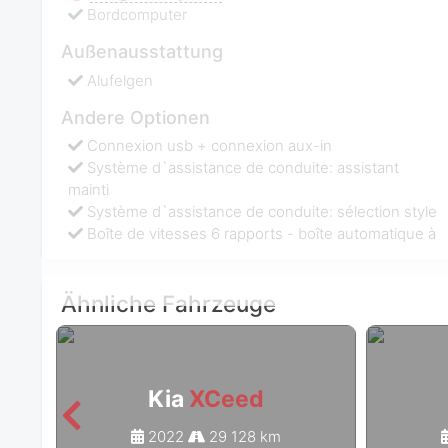
Bordcomputer
Außenausstattung
Alufelgen
Andere Optionen
Connexion usb + connexion aux-in
Système d`assistance de conduite: assistant
mainti
Système d`assistance de conduite: sélection style
Boîte de vitesses 6 rapports - boîte automatique à
Ähnliche Fahrzeuge
Kia
XCeed
2022
29 128 km