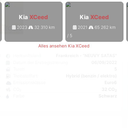
Kia
XCeed
Kia
XCeed
2023
32 310 km
2021
65 262 km
1
/
5
Alles ansehen Kia XCeed
d
Herkunftsland
Frankreich - "NEUVY SATAS"
k
Datum der Erstregistrierung
06/09/2022
6
Turen
5
n
Treibstoffart
Hybrid (benzin / elektro)
C
Emissionsklasse
Euro6
W
CO₂
32 CO
2
5
Farbe
Schwarz
3