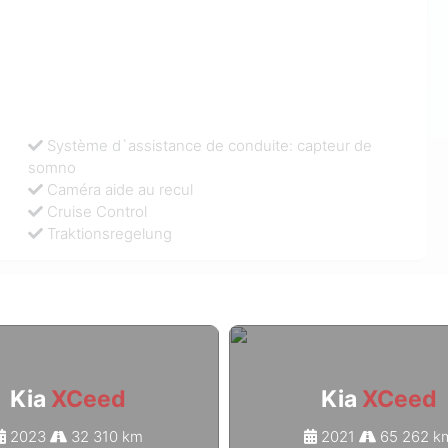
Système d`assistance de conduite: capteur de
somno
Caméra aide au recul
Cruise Control
Traktionsregelung
Kia
XCeed
Kia
XCeed
2023
32 310 km
2021
65 262 k