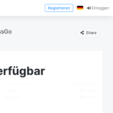
Registrieren
Einloggen
essGo
Share
Kaufen / Gebot
Ohne MwSt
erfügbar
Bereit zur Abholung
Bald verfügbar
Abholort
Belgium
Verkäufer
Solaf NV