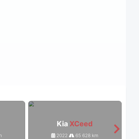
Kia
XCeed
m
2022
65 628 km